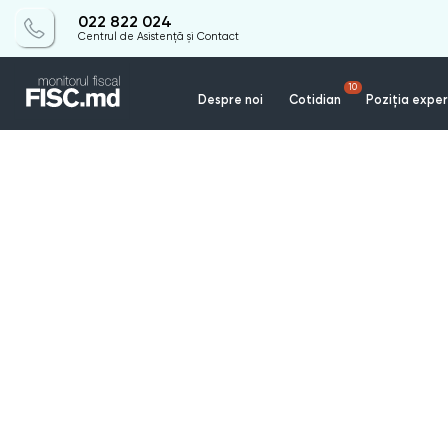
022 822 024
Centrul de Asistență și Contact
10
Despre noi
Cotidian
Poziția exper