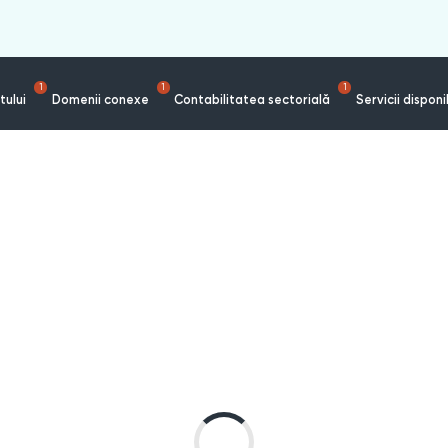
1
1
1
tului
Domenii conexe
Contabilitatea sectorială
Servicii disponi