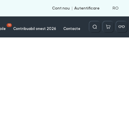
RO
Cont nou
Autentificare
Căutare
10
bile
Contribuabil onest 2026
Contacte