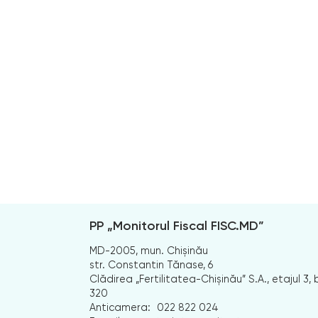
PP „Monitorul Fiscal FISC.MD”
MD-2005, mun. Chișinău
str. Constantin Tănase, 6
Clădirea „Fertilitatea-Chișinău” S.A., etajul 3, b
320
Anticamera:
022 822 024