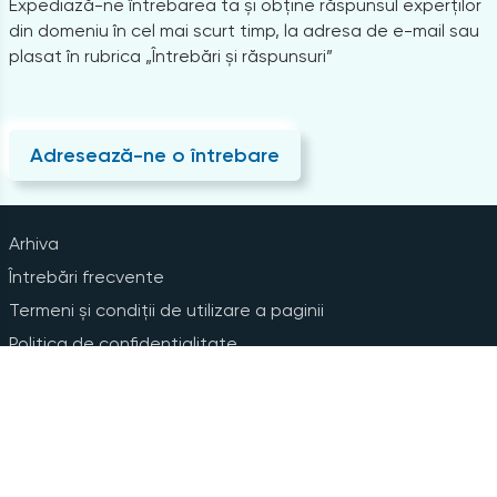
Expediază-ne întrebarea ta și obține răspunsul experților
din domeniu în cel mai scurt timp, la adresa de e-mail sau
plasat în rubrica „Întrebări și răspunsuri”
Adresează-ne o întrebare
Arhiva
Întrebări frecvente
Termeni și condiții de utilizare a paginii
Politica de confidențialitate
Instrucțiuni pentru ștergerea contului
Abonare la Newsline