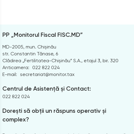
PP „Monitorul Fiscal FISC.MD”
MD-2005, mun. Chișinău
str. Constantin Tănase, 6
Clădirea „Fertilitatea-Chișinău” S.A., etajul 3, bir. 320
Anticamera:
022 822 024
E-mail:
secretariat@monitor.tax
Centrul de Asistență și Contact:
022 822 024
Dorești să obții un răspuns operativ și
complex?