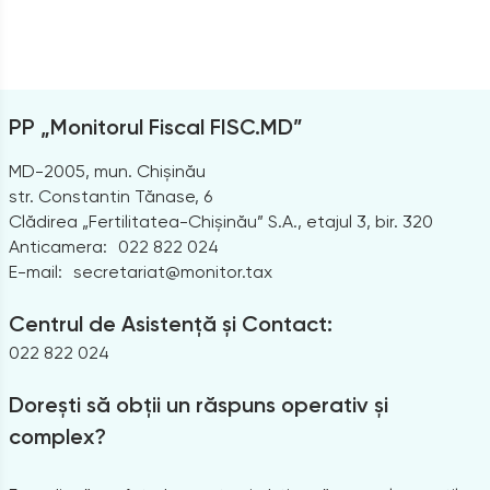
PP „Monitorul Fiscal FISC.MD”
MD-2005, mun. Chișinău
str. Constantin Tănase, 6
Clădirea „Fertilitatea-Chișinău” S.A., etajul 3, bir. 320
Anticamera:
022 822 024
E-mail:
secretariat@monitor.tax
Centrul de Asistență și Contact:
022 822 024
Dorești să obții un răspuns operativ și
complex?