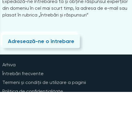
Expediază-ne întrebarea ta și obține răspunsul experților
din domeniu în cel mai scurt timp, la adresa de e-mail sau
plasat în rubrica „Întrebări și răspunsuri”
Adresează-ne o întrebare
Arhiva
Întrebări frecvente
Termeni și condiții de utilizare a paginii
Politica de confidențialitate
Instrucțiuni pentru ștergerea contului
Abonare la Newsline