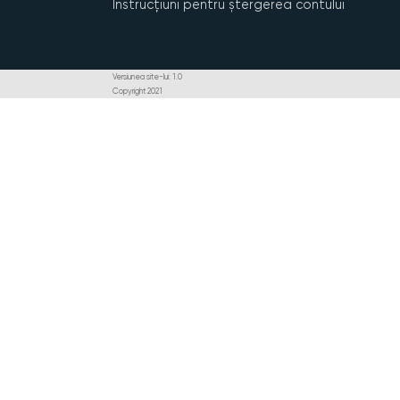
Instrucțiuni pentru ștergerea contului
Versiunea site-lui: 1.0
Copyright 2021
Pagina principală
Domenii conexe
Achiziții pub