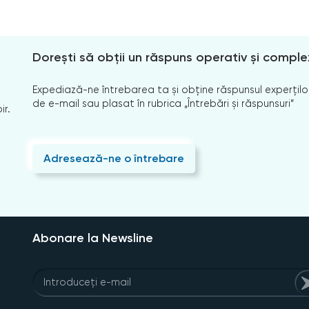
Dorești să obții un răspuns operativ și comple
Expediază-ne întrebarea ta și obține răspunsul experților
de e-mail sau plasat în rubrica „Întrebări și răspunsuri”
ir.
Adresează-ne o întrebare
Abonare la Newsline