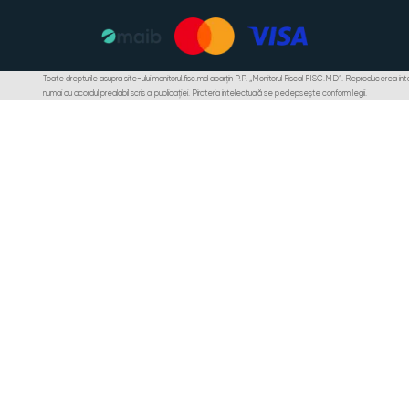
Toate drepturile asupra site-ului monitorul.fisc.md aparțin P.P. „Monitorul Fiscal FISC.MD”. Reproducerea integr
numai cu acordul prealabil scris al publicației. Pirateria intelectuală se pedepsește conform legii.
lice
Modificarea contractelor de achiziții publice