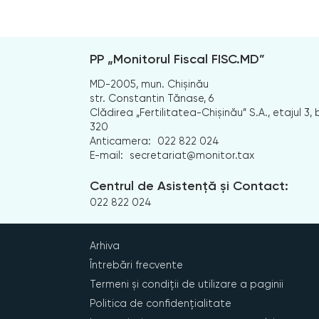
PP „Monitorul Fiscal FISC.MD”
MD-2005, mun. Chișinău
str. Constantin Tănase, 6
Clădirea „Fertilitatea-Chișinău” S.A., etajul 3, b
320
Anticamera:
022 822 024
E-mail:
secretariat@monitor.tax
Centrul de Asistență și Contact:
022 822 024
Arhiva
Întrebări frecvente
Termeni și condiții de utilizare a paginii
Politica de confidențialitate