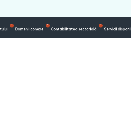
1
1
1
tului
Domenii conexe
Contabilitatea sectorială
Servicii disponi