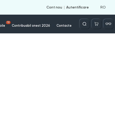
RO
Cont nou
Autentificare
Căutare
10
bile
Contribuabil onest 2026
Contacte