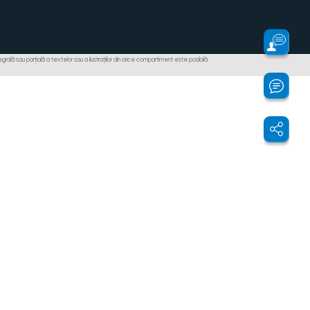
ală sau parțială a textelor sau a ilustrațiilor din orice compartiment este posibilă