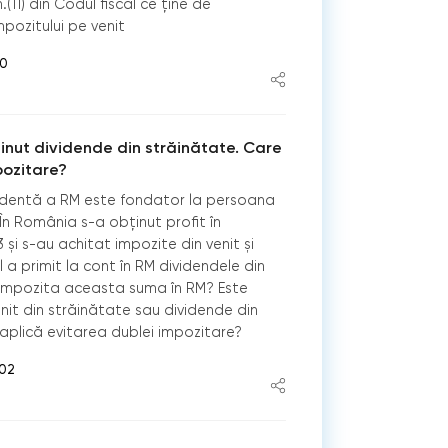
.(11) din Codul fiscal ce ține de
pozitului pe venit
00
inut dividende din străinătate. Care
pozitare?
zidentă a RM este fondator la persoana
 În România s-a obţinut profit în
și s-au achitat impozite din venit și
 a primit la cont în RM dividendele din
impozita aceasta suma în RM? Este
it din străinătate sau dividende din
aplică evitarea dublei impozitare?
:02