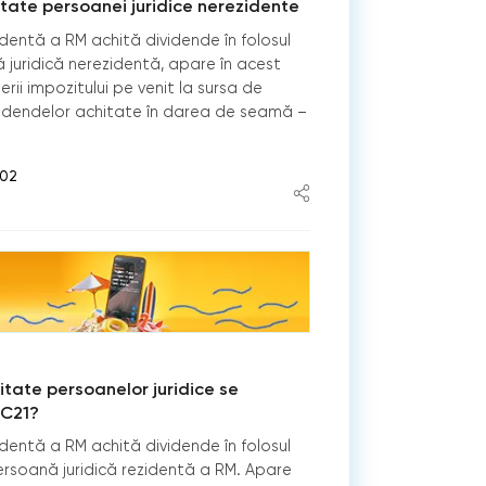
tate persoanei juridice nerezidente
identă a RM achită dividende în folosul
 juridică nerezidentă, apare în acest
rii impozitului pe venit la sursa de
dividendelor achitate în darea de seamă –
:02
tate persoanelor juridice se
PC21?
identă a RM achită dividende în folosul
 persoană juridică rezidentă a RM. Apare