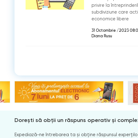
privire la întreprinderi
subdiviziune care act
economice libere
31 Octombrie /2023 08:0
Diana Rusu
Dorești să obții un răspuns operativ și comple
Expediază-ne întrebarea ta și obține răspunsul experților