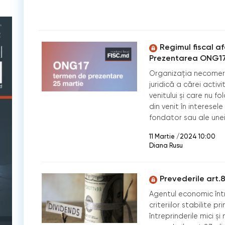
Regimul fiscal a
Prezentarea ONG17
Organizația necomerc
juridică a cărei acti
venitului şi care nu 
din venit în interesel
fondator sau ale unei
11 Martie /2024 10:00
Diana Rusu
Prevederile art.87
Agentul economic înt
criteriilor stabilite pr
întreprinderile mici şi