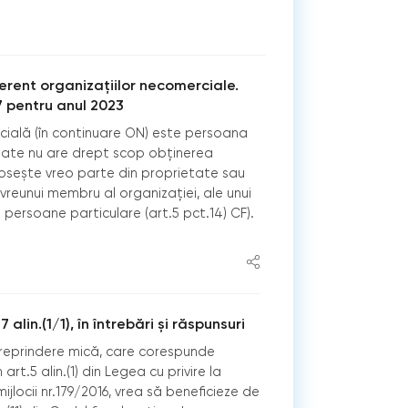
ferent organizaţiilor necomerciale.
 pentru anul 2023
ială (în continuare ON) este persoana
vitate nu are drept scop obținerea
folosește vreo parte din proprietate sau
e vreunui membru al organizației, ale unui
 persoane particulare (art.5 pct.14) CF).
 alin.(1/1), în întrebări și răspunsuri
reprindere mică, care corespunde
in art.5 alin.(1) din Legea cu privire la
 mijlocii nr.179/2016, vrea să beneficieze de