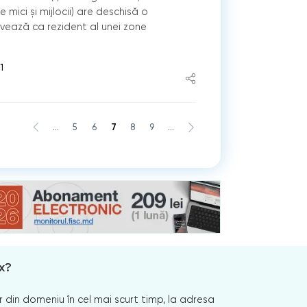
le mici şi mijlocii) are deschisă o
ivează ca rezident al unei zone
1
...
5
6
7
8
9
...
x?
 din domeniu în cel mai scurt timp, la adresa