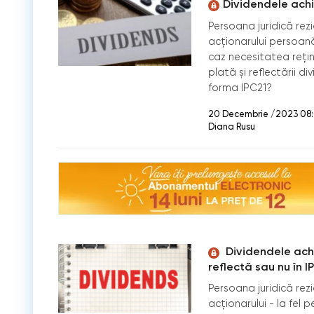
Dividendele achi
Persoana juridică rez
acționarului persoană
caz necesitatea reține
plată și reflectării 
forma IPC21?
20 Decembrie /2023 08
Diana Rusu
Dividendele achi
reflectă sau nu în I
Persoana juridică rez
acționarului - la fel