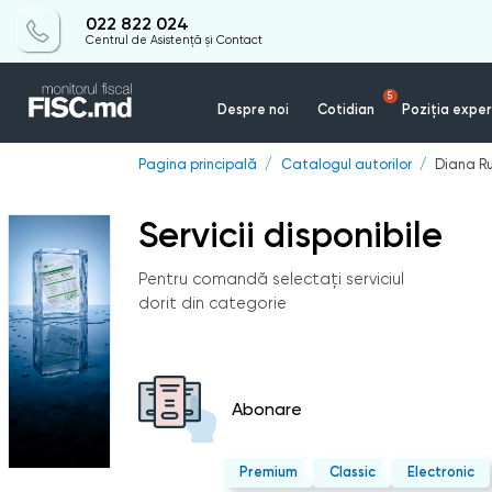
022 822 024
Centrul de Asistență și Contact
5
Despre noi
Cotidian
Poziția exper
Pagina principală
Catalogul autorilor
Diana R
Servicii disponibile
Pentru comandă selectați serviciul
dorit din categorie
Abonare
Premium
Classic
Electronic