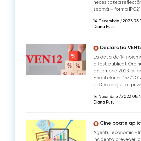
necesitatea reflectăr
seamă – forma IPC21
14 Decembrie /2023 08:
Diana Rusu
Declarația VEN12:
La data de 14 noiembr
a fost publicat Ordinul
octombrie 2023 cu priv
Finanțelor nr. 153/201
al Declarației cu privi
14 Noiembrie /2023 08:
Diana Rusu
Cine poate aplic
Agentul economic - În
incidența prevederilor