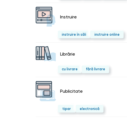
Instruire
instruire în săli
instruire online
Librărie
cu livrare
fără livrare
Publicitate
tipar
electronică