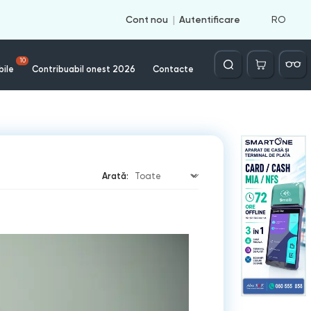
RO
Cont nou
Autentificare
Căutare
10
bile
Contribuabil onest 2026
Contacte
Arată: