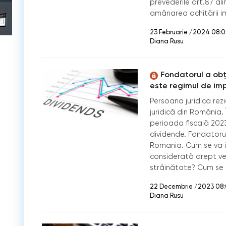
prevederile art.87 alin
amânarea achitării im
23 Februarie /2024 08:
Diana Rusu
Fondatorul a obț
este regimul de im
Persoana juridica re
juridică din România.
perioada fiscală 2023 
dividende. Fondatorul
Romania. Cum se va 
considerată drept ven
străinătate? Cum se 
22 Decembrie /2023 08
Diana Rusu