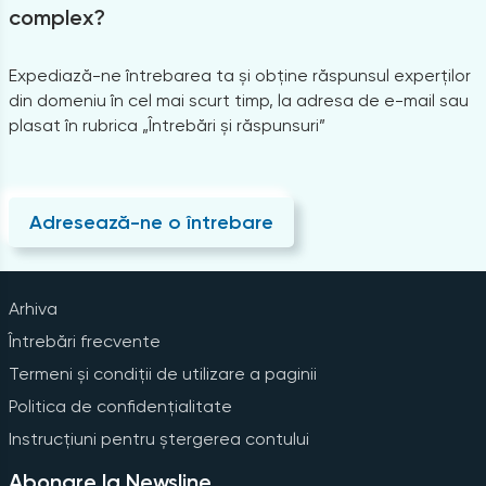
complex?
Expediază-ne întrebarea ta și obține răspunsul experților
din domeniu în cel mai scurt timp, la adresa de e-mail sau
plasat în rubrica „Întrebări și răspunsuri”
Adresează-ne o întrebare
Arhiva
Întrebări frecvente
Termeni și condiții de utilizare a paginii
Politica de confidențialitate
Instrucțiuni pentru ștergerea contului
Abonare la Newsline