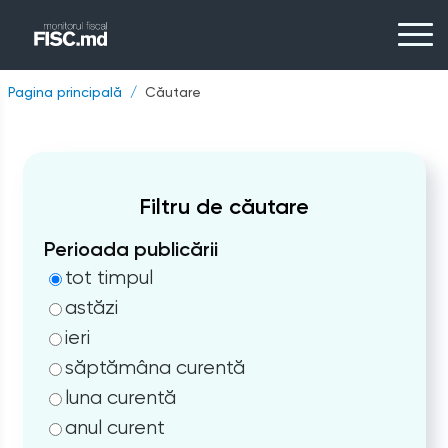
Pagina principală
Căutare
Filtru de căutare
Perioada publicării
tot timpul
astăzi
ieri
săptămâna curentă
luna curentă
anul curent