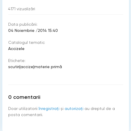
4171
vizualizări
Data publicării:
04 Noiembrie /2014 15:40
Catalogul tematic
Accizele
Etichete:
scutiri
|
accize
|
materie primă
0
comentarii
Doar utilizatorii
înregistraţi
şi
autorizați
au dreptul de a
posta comentarii.