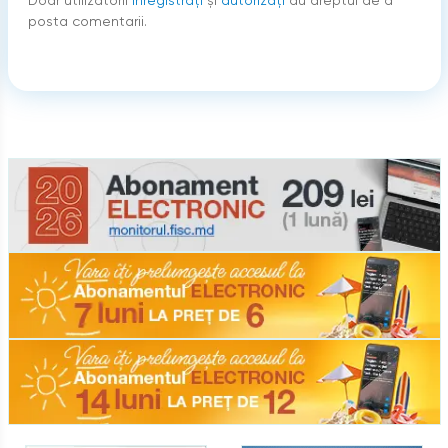
Doar utilizatorii
înregistraţi
şi
autorizați
au dreptul de a
posta comentarii.