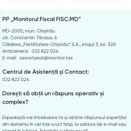
PP „Monitorul Fiscal FISC.MD”
MD-2005, mun. Chișinău
str. Constantin Tănase, 6
Clădirea „Fertilitatea-Chișinău” S.A., etajul 3, bir. 320
Anticamera:
022 822 024
E-mail:
secretariat@monitor.tax
Centrul de Asistență și Contact:
022 822 024
Dorești să obții un răspuns operativ și
complex?
Expediază-ne întrebarea ta și obține răspunsul experților
din domeniu în cel mai scurt timp, la adresa de e-mail sau
plasat în rubrica „Întrebări și răspunsuri”