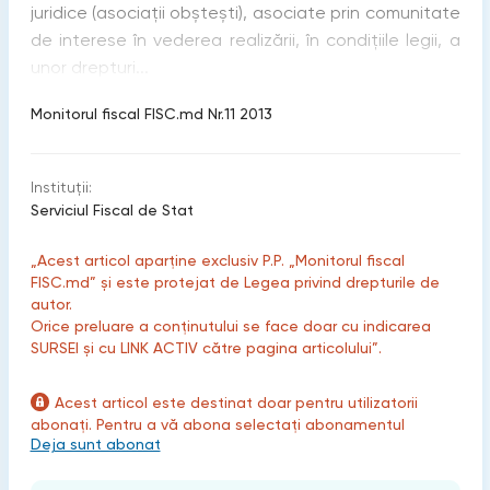
juridice (asociaţii obşteşti), asociate prin comunitate
de interese în vederea realizării, în condiţiile legii, a
unor drepturi...
Monitorul fiscal FISC.md Nr.11 2013
Instituții:
Serviciul Fiscal de Stat
„Acest articol aparține exclusiv P.P. „Monitorul fiscal
FISC.md” și este protejat de Legea privind drepturile de
autor.
Orice preluare a conținutului se face doar cu indicarea
SURSEI și cu LINK ACTIV către pagina articolului”.
Acest articol este destinat doar pentru utilizatorii
abonați. Pentru a vă abona selectați abonamentul
Deja sunt abonat