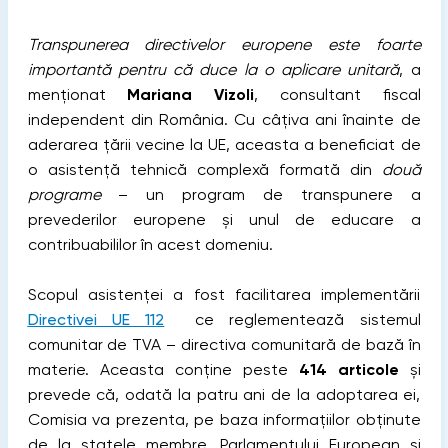
Transpunerea directivelor europene este foarte
importantă pentru că duce la o aplicare unitară
, a
menționat
Mariana Vizoli
, consultant fiscal
independent din România. Cu câțiva ani înainte de
aderarea țării vecine la UE, aceasta a beneficiat de
o asistență tehnică complexă formată din
două
programe
– un program de transpunere a
prevederilor europene și unul de educare a
contribuabililor în acest domeniu.
Scopul asistenței a fost facilitarea implementării
Directivei UE 112
ce reglementează sistemul
comunitar de TVA – directiva comunitară de bază în
materie. Aceasta conține peste
414 articole
și
prevede că, odată la patru ani de la adoptarea ei,
Comisia va prezenta, pe baza informațiilor obținute
de la statele membre, Parlamentului European și