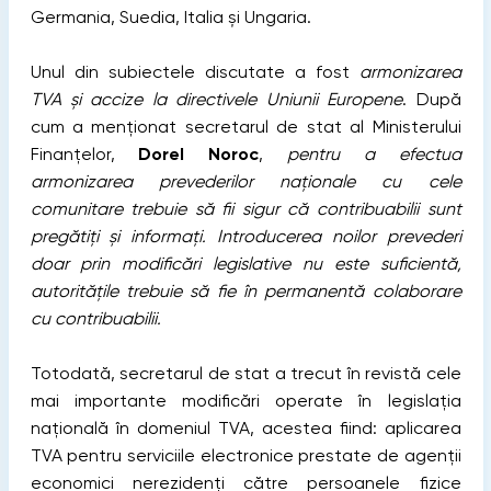
Germania, Suedia, Italia și Ungaria.
Unul din subiectele discutate a fost
armonizarea
TVA și accize la directivele Uniunii Europene
. După
cum a menționat secretarul de stat al Ministerului
Finanțelor,
Dorel Noroc
,
pentru a efectua
armonizarea prevederilor naționale cu cele
comunitare trebuie să fii sigur că contribuabilii sunt
pregătiți și informați. Introducerea noilor prevederi
doar prin modificări legislative nu este suficientă,
autoritățile trebuie să fie în permanentă colaborare
cu contribuabilii.
Totodată, secretarul de stat a trecut în revistă cele
mai importante modificări operate în legislația
națională în domeniul TVA, acestea fiind: aplicarea
TVA pentru serviciile electronice prestate de agenții
economici nerezidenți către persoanele fizice