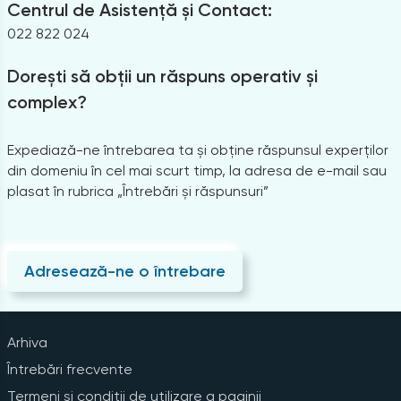
Centrul de Asistență și Contact:
022 822 024
Dorești să obții un răspuns operativ și
complex?
Expediază-ne întrebarea ta și obține răspunsul experților
din domeniu în cel mai scurt timp, la adresa de e-mail sau
plasat în rubrica „Întrebări și răspunsuri”
Adresează-ne o întrebare
Arhiva
Întrebări frecvente
Termeni și condiții de utilizare a paginii