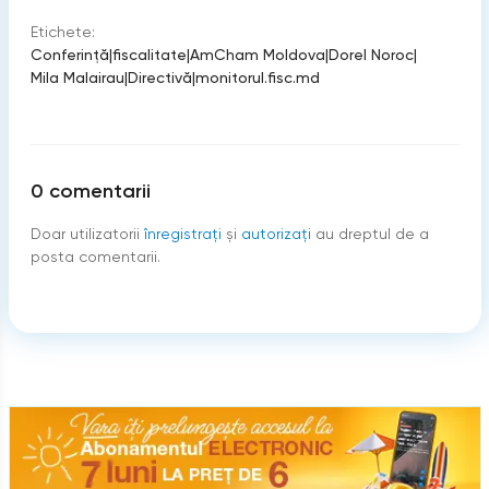
Etichete:
Conferinţă
|
fiscalitate
|
AmCham Moldova
|
Dorel Noroc
|
Mila Malairau
|
Directivă
|
monitorul.fisc.md
0
comentarii
Doar utilizatorii
înregistraţi
şi
autorizați
au dreptul de a
posta comentarii.