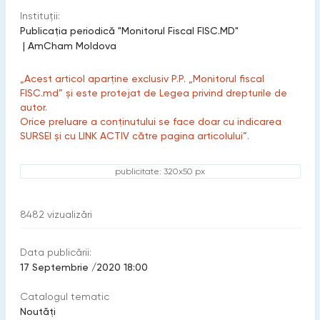
Instituții:
Publicaţia periodică "Monitorul Fiscal FISC.MD"
|
AmCham Moldova
„Acest articol aparține exclusiv P.P. „Monitorul fiscal
FISC.md” și este protejat de Legea privind drepturile de
autor.
Orice preluare a conținutului se face doar cu indicarea
SURSEI și cu LINK ACTIV către pagina articolului”.
publicitate: 320x50 px
8482
vizualizări
Data publicării:
17 Septembrie /2020 18:00
Catalogul tematic
Noutăți