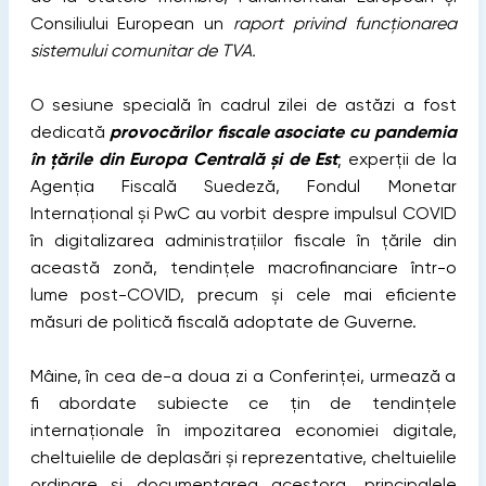
Consiliului European un
raport privind funcționarea
sistemului comunitar de TVA.
O sesiune specială în cadrul zilei de astăzi a fost
dedicată
provocărilor fiscale asociate cu pandemia
în țările din Europa Centrală și de Est
; experții de la
Agenția Fiscală Suedeză, Fondul Monetar
Internațional și PwC au vorbit despre impulsul COVID
în digitalizarea administrațiilor fiscale în țările din
această zonă, tendințele macrofinanciare într-o
lume post-COVID, precum și cele mai eficiente
măsuri de politică fiscală adoptate de Guverne.
Mâine, în cea de-a doua zi a Conferinței, urmează a
fi abordate subiecte ce țin de tendințele
internaționale în impozitarea economiei digitale,
cheltuielile de deplasări și reprezentative, cheltuielile
ordinare și documentarea acestora, principalele