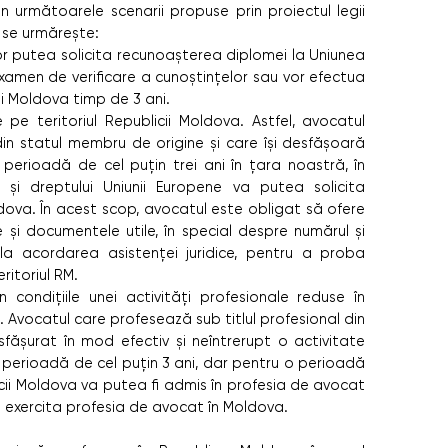
 următoarele scenarii propuse prin proiectul legii
e se urmărește:
vor putea solicita recunoașterea diplomei la Uniunea
 examen de verificare a cunoștințelor sau vor efectua
ii Moldova timp de 3 ani.
e pe teritoriul Republicii Moldova. Astfel, avocatul
din statul membru de origine și care își desfășoară
o perioadă de cel puțin trei ani în țara noastră, în
 și dreptului Uniunii Europene va putea solicita
ova. În acest scop, avocatul este obligat să ofere
e și documentele utile, în special despre numărul și
la acordarea asistenței juridice, pentru a proba
ritoriul RM.
condițiile unei activități profesionale reduse în
 Avocatul care profesează sub titlul profesional din
fășurat în mod efectiv și neîntrerupt o activitate
perioadă de cel puțin 3 ani, dar pentru o perioadă
icii Moldova va putea fi admis în profesia de avocat
xercita profesia de avocat în Moldova.