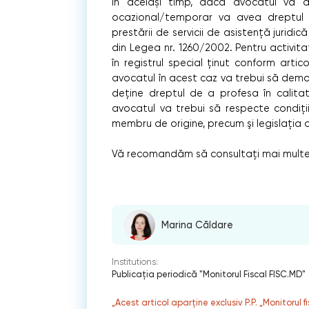
În același timp, dacă avocatul va 
ocazional/temporar va avea dreptul 
prestării de servicii de asistență juridică c
din Legea nr. 1260/2002. Pentru activita
în registrul special ținut conform artic
avocatul în acest caz va trebui să demo
deține dreptul de a profesa în calita
avocatul va trebui să respecte condiţii
membru de origine, precum şi legislaţia 
Vă recomandăm să consultați mai multe a
Marina Căldare
Institutions:
Publicaţia periodică "Monitorul Fiscal FISC.MD"
„Acest articol aparține exclusiv P.P. „Monitorul 