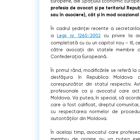
Europene, ale Spaţiului Economic Europ
profesia de avocat și pe teritoriul Rep
sau în asociere), cât și în mod ocazional
În cadrul ședinței recente a secretaril
a
Legii nr. 1260/2002
cu privire la a
completată cu cu un capitol nou – XI, c
către avocații din statele membre a
Confederația Europeană.
În primul rând, modificările se referă 
desfăşura în Republica Moldova act
corespunzător din statul respectiv. As
profesionale ca și avocatul care acti
Moldova. Va putea, în special, să acorde 
care a fost calificat, dreptul comunitar,
cu respectarea normelor de procedură
autorităților din Moldova.
În același timp, avocatul care profesea
membru de origine, nu va putea exerci