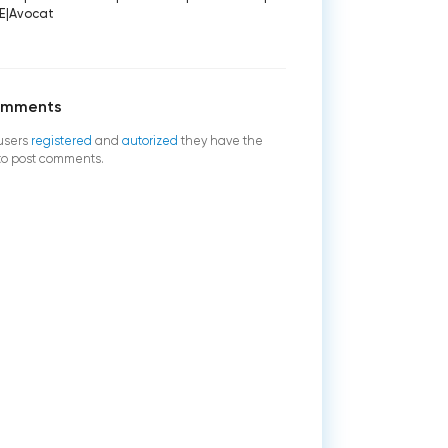
E
|
Avocat
omments
users
registered
and
autorized
they have the
 to post comments.