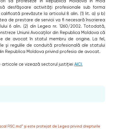
dori să profeseze în Republica Moldova în mod
să desfăşoare activităţi profesionale sub forma
alificată prevăzute la articolul 8 alin. (1) lit. a) și b)
tea de prestare de servicii va fi necesară înscrierea
olului 6 alin. (2) din Legea nr. 1260/2002. Totodată,
nstreze Uniunii Avocaţilor din Republica Moldova că
te de avocat în statul membru de origine. La fel,
le şi regulile de conduită profesională ale statului
din Republica Moldova privind profesia de avocat.
rticole ce vizează sectorul justiției
AICI.
fiscal FISC.md” și este protejat de Legea privind drepturile