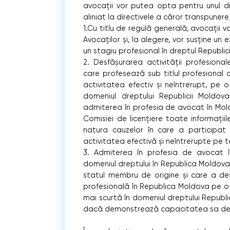
avocații vor putea opta pentru unul din
aliniat la directivele a căror transpuner
1.Cu titlu de regulă generală, avocații 
Avocaților și, la alegere, vor susține un
un stagiu profesional în dreptul Republic
2. Desfășurarea activității profesional
care profesează sub titlul profesional 
activitatea efectiv și neîntrerupt, pe 
domeniul dreptului Republicii Moldova
admiterea în profesia de avocat în Mold
Comisiei de licențiere toate informațiil
natura cauzelor în care a participat 
activitatea efectivă și neîntrerupte pe te
3. Admiterea în profesia de avocat în 
domeniul dreptului în Republica Moldova.
statul membru de origine și care a des
profesională în Republica Moldova pe o 
mai scurtă în domeniul dreptului Republ
dacă demonstrează capacitatea sa de e