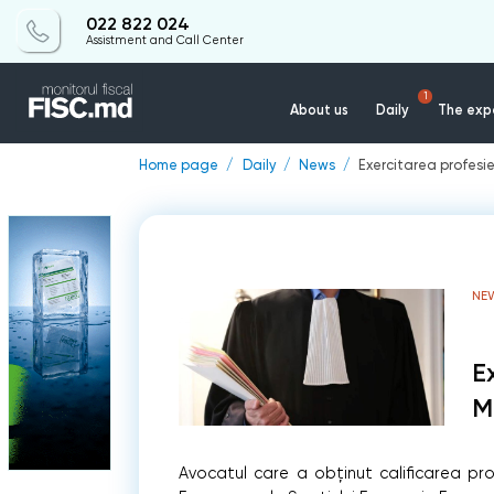
022 822 024
Assistment and Call Center
1
About us
Daily
The expe
Home page
Daily
News
Exercitarea profesi
NE
E
M
Avocatul care a obținut calificarea pro