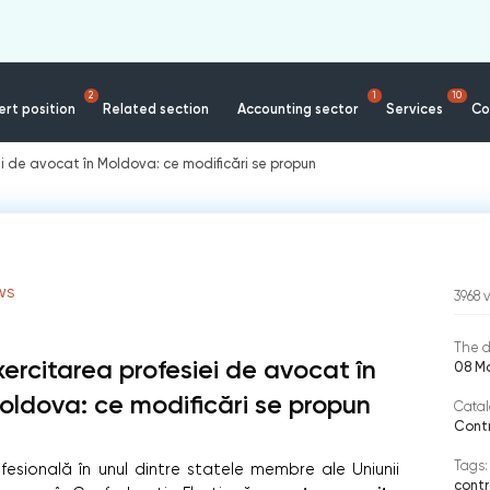
2
1
10
rt position
Related section
Accounting sector
Services
Co
ei de avocat în Moldova: ce modificări se propun
WS
3968
The d
xercitarea profesiei de avocat în
08 M
oldova: ce modificări se propun
Catal
Contr
Tags:
fesională în unul dintre statele membre ale Uniunii
contr