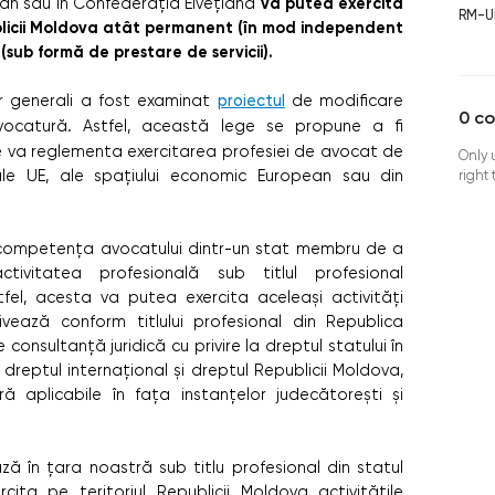
va putea exercita
ean sau în Confederaţia Elveţiană
RM-U
ublicii Moldova atât permanent (în mod independent
 (sub formă de prestare de servicii).
or generali a fost examinat
proiectul
de modificare
0
c
vocatură. Astfel, această lege se propune a fi
e va reglementa exercitarea profesiei de avocat de
Only 
le UE, ale spațiului economic European sau din
right
la competența avocatului dintr-un stat membru de a
ivitatea profesională sub titlul profesional
tfel, acesta va putea exercita aceleași activități
vează conform titlului profesional din Republica
consultanță juridică cu privire la dreptul statului în
 dreptul internațional și dreptul Republicii Moldova,
 aplicabile în fața instanțelor judecătorești și
ză în țara noastră sub titlu profesional din statul
ta pe teritoriul Republicii Moldova activitățile