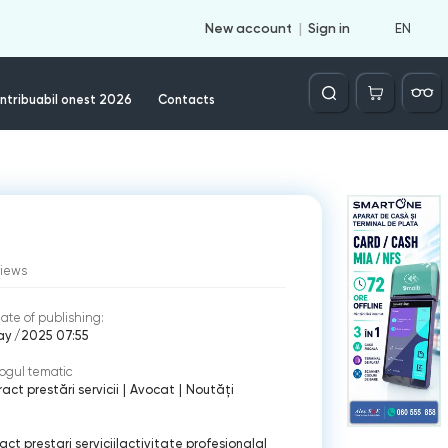
EN
New account
Sign in
Căutare
ntribuabil onest 2026
Contacts
views
ate of publishing:
ay /2025 07:55
ogul tematic
act prestări servicii
|
Avocat
|
Noutăți
act prestari servicii
|
activitate profesionala
|