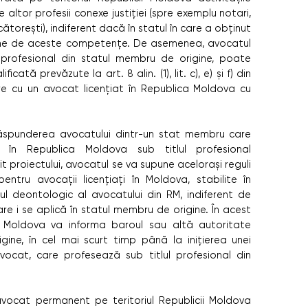
 altor profesii conexe justiției (spre exemplu notari,
ătorești), indiferent dacă în statul în care a obținut
pune de aceste competențe. De asemenea, avocatul
 profesional din statul membru de origine, poate
cată prevăzute la art. 8 alin. (1), lit. c), e) și f) din
e cu un avocat licențiat în Republica Moldova cu
răspunderea avocatului dintr-un stat membru care
ă în Republica Moldova sub titlul profesional
t proiectului, avocatul se va supune acelorași reguli
ntru avocații licențiați în Moldova, stabilite în
ul deontologic al avocatului din RM, indiferent de
re i se aplică în statul membru de origine. În acest
a Moldova va informa baroul sau altă autoritate
ne, în cel mai scurt timp până la inițierea unei
avocat, care profesează sub titlul profesional din
avocat permanent pe teritoriul Republicii Moldova