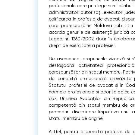
profesionale care prin lege sunt atribuite
administratori autorizați, executori judec
calificarea în profesia de avocat dis
care profesează în Moldova sub titlu
acorda genurile de asistență juridică califi
Legea nr. 1260/2002 doar în colaborar
drept de exercitare a profesiei.
De asemenea, propunerile vizează și 
desfăşoară activitatea profesional
corespunzător din statul membru. Potrivi
de conduită profesională prevăzute pe
Statutul profesiei de avocat și în Cod
normele profesionale și deontologice ca
caz, Uniunea Avocaților din Republic
competentă din statul membru de origi
proceduri disciplinare împotriva unui 
statul membru de origine.
Astfel, pentru a exercita profesia de 