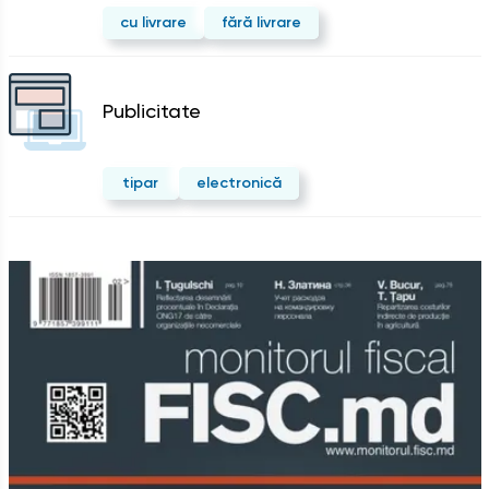
cu livrare
fără livrare
Publicitate
tipar
electronică