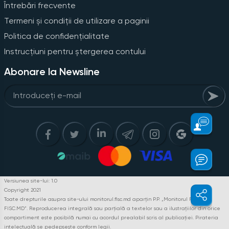
Întrebări frecvente
Termeni și condiții de utilizare a paginii
Politica de confidențialitate
Instrucțiuni pentru ștergerea contului
Abonare la Newsline
Versiunea site-lui: 1.0
Copyright 2021
Toate drepturile asupra site-ului monitorul.fisc.md aparțin P.P. „Monitorul Fiscal
FISC.MD”. Reproducerea integrală sau parțială a textelor sau a ilustrațiilor din orice
compartiment este posibilă numai cu acordul prealabil scris al publicației. Pirateria
intelectuală se pedepsește conform legii.