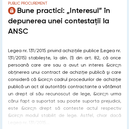
PUBLIC PROCUREMENT
Bune practici: „Interesul” în
depunerea unei contestații la
ANSC
Legea nr. 131/2015 privind achizițiile publice (Legea nr.
131/2015) stabilește, la alin. (1) din art. 82, că orice
persoană care are sau a avut un interes &icirc;n
obținerea unui contract de achiziţie publică şi care
consideră că &icirc;n cadrul procedurilor de achiziţie
publică un act al autorităţii contractante a vătămat
un drept al său recunoscut de lege, &icirc;n urma
cărui fapt a suportat sau poate suporta prejudicii,
este &icirc;n drept să conteste actul respectiv
&icirc;n modul stabilit de lege. Astfel, chiar dacă
Legea nr. 131/2015...