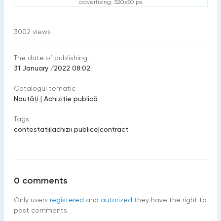
advertising: 320x50 px
3002
views
The date of publishing:
31 January /2022 08:02
Catalogul tematic
Noutăți
|
Achiziţie publică
Tags:
contestatii
|
achizii publice
|
contract
0
comments
Only users
registered
and
autorized
they have the right to
post comments.