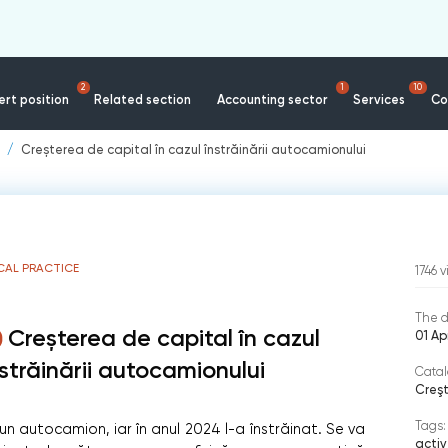
2
1
10
rt position
Related section
Accounting sector
Services
Co
Creșterea de capital în cazul înstrăinării autocamionului
CAL PRACTICE
1746
v
The d
Creșterea de capital în cazul
01 Ap
nstrăinării autocamionului
Catal
Creşt
Tags:
un autocamion, iar în anul 2024 l-a înstrăinat. Se va
activ