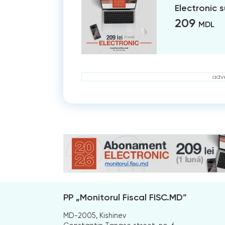
Electronic 
209
MDL
adve
PP „Monitorul Fiscal FISC.MD”
MD-2005, Kishinev