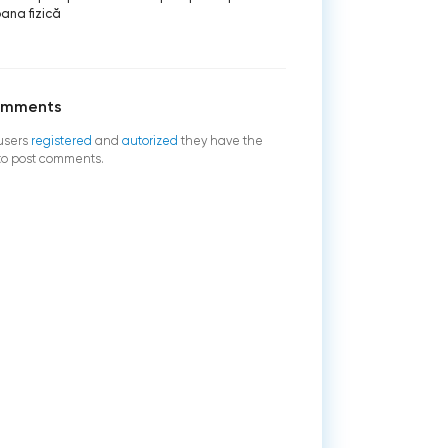
ana fizică
omments
users
registered
and
autorized
they have the
 to post comments.