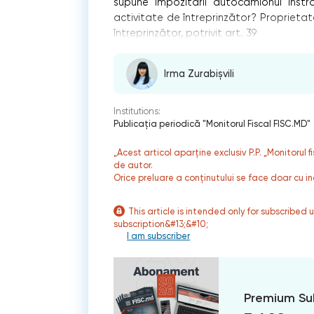
supune impozitării autocamionul înst
activitate de întreprinzător? Proprietat
întreprinzător, potrivit art. 39
Irma Zurabișvili
Institutions:
Publicaţia periodică "Monitorul Fiscal FISC.MD"
„Acest articol aparține exclusiv P.P. „Monitorul 
de autor.
Orice preluare a conținutului se face doar cu in
This article is intended only for subscribed 
subscription&#13;&#10;
I am subscriber
Premium Su