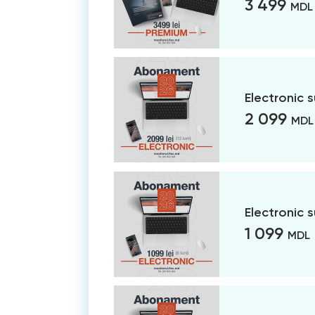
3 499
MDL
Electronic 
2 099
MDL
Electronic 
1 099
MDL