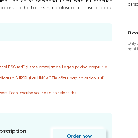
răinat de către persoana fizică care nu practică
perso
ea privată (autoturism) nefolosită în activitatea de
0
c
Only 
right
fiscal FISC.md” și este protejat de Legea privind drepturile
dicarea SURSEI și cu LINK ACTIV către pagina articolului”.
users. For subscribe you need to select the
bscription
Order now