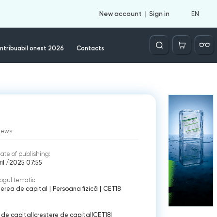
EN
New account
Sign in
Căutare
ntribuabil onest 2026
Contacts
iews
ate of publishing:
ril /2025 07:55
ogul tematic
erea de capital
|
Persoana fizică
|
CET18
 de capital
|
crestere de capital
|
CET18
|