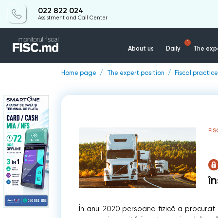
022 822 024
Assistment and Call Center
1
About us
Daily
The expe
Home page
The expert position
Fiscal practice
FIS
î
În anul 2020 persoana fizică a procurat 