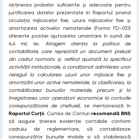
obținerea probelor suficiente și adecvate pentru
justificarea datelor prezentate în Raportul privind
circulația mijloacelor fixe, uzura mijloacelor fixe și
amortizarea activelor nemateriale (Forma FD-051)
aferente poziției ajutoarelor umanitare în sumă de
6,4 mil. lei.
Atragem atenția la politica de
contabilitate, care reprezintă un document preluat
din cadrul normativ și, nefiind ajustată la specificul
activității instituționale, a condiționat admiterea unor
nereguli la calcularea uzurii unor mijloace fixe și
amortizării unor active nemateriale, la clasificarea, la
contabilizarea bunurilor materiale, precum și la
înregistrarea unor operațiuni economice la conturile
corespunzătoare de cheltuieli
, se menționează în
Raportul Curții
. Curtea de Conturi
recomandă BNS
să asigure ținerea evidenței contabile conform
cadrului de reglementare, să contabilizeze
corespunzător bunurile imobile și să stabilească