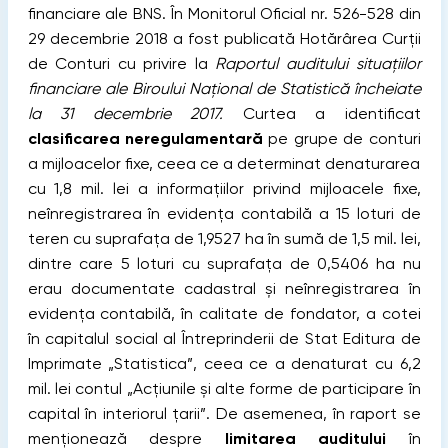
financiare ale BNS. În Monitorul Oficial nr. 526-528 din
29 decembrie 2018 a fost publicată Hotărârea Curții
de Conturi cu privire la
Raportul auditului situațiilor
financiare ale Biroului Național de Statistică încheiate
la 31 decembrie 2017.
Curtea a identificat
clasificarea neregulamentară
pe grupe de conturi
a mijloacelor fixe, ceea ce a determinat denaturarea
cu 1,8 mil. lei a informațiilor privind mijloacele fixe,
neînregistrarea în evidența contabilă a 15 loturi de
teren cu suprafața de 1,9527 ha în sumă de 1,5 mil. lei,
dintre care 5 loturi cu suprafața de 0,5406 ha nu
erau documentate cadastral și neînregistrarea în
evidența contabilă, în calitate de fondator, a cotei
în capitalul social al Întreprinderii de Stat Editura de
Imprimate „Statistica”, ceea ce a denaturat cu 6,2
mil. lei contul „Acțiunile și alte forme de participare în
capital în interiorul țarii”. De asemenea, în raport se
menționează despre
limitarea auditului
în