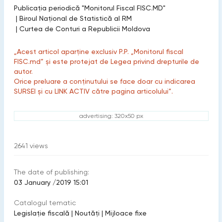
Publicaţia periodică "Monitorul Fiscal FISC.MD"
|
Biroul Naţional de Statistică al RM
|
Curtea de Conturi a Republicii Moldova
„Acest articol aparține exclusiv P.P. „Monitorul fiscal
FISC.md” și este protejat de Legea privind drepturile de
autor.
Orice preluare a conținutului se face doar cu indicarea
SURSEI și cu LINK ACTIV către pagina articolului”.
advertising: 320x50 px
2641
views
The date of publishing:
03 January /2019 15:01
Catalogul tematic
Legislație fiscală
|
Noutăți
|
Mijloace fixe