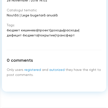
28 November /2018 14:02
Catalogul tematic
Noutăți
|
Lege bugetară anuală
Tags:
бюджет кишинева
|
проект
|
доходы
|
расходы
|
дефицит бюджета
|
покрытие
|
трансферт
0
comments
Only users
registered
and
autorized
they have the right to
post comments.