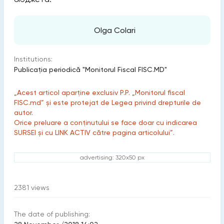
Olga Colari
Institutions:
Publicaţia periodică "Monitorul Fiscal FISC.MD"
„Acest articol aparține exclusiv P.P. „Monitorul fiscal
FISC.md” și este protejat de Legea privind drepturile de
autor.
Orice preluare a conținutului se face doar cu indicarea
SURSEI și cu LINK ACTIV către pagina articolului”.
advertising: 320x50 px
2381
views
The date of publishing: