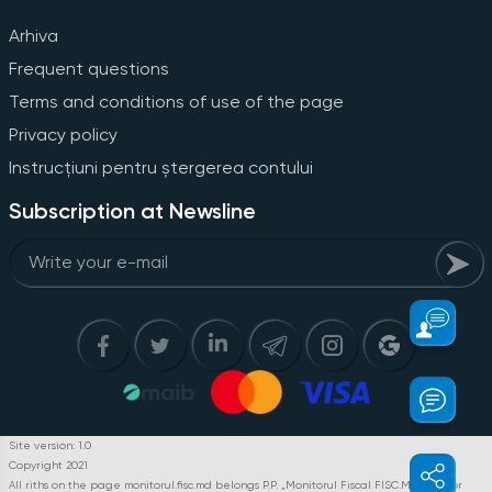
Arhiva
Frequent questions
Terms and conditions of use of the page
Privacy policy
Instrucțiuni pentru ștergerea contului
Subscription at Newsline
Site version: 1.0
Copyright 2021
All riths on the page monitorul.fisc.md belongs P.P. „Monitorul Fiscal FISC.MD”. Full or