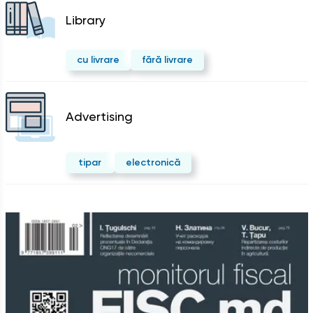
Library
cu livrare
fără livrare
Advertising
tipar
electronică