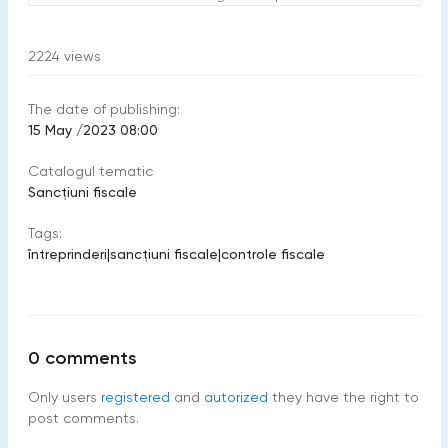
2224
views
The date of publishing:
15 May /2023 08:00
Catalogul tematic
Sancțiuni fiscale
Tags:
întreprinderi
|
sancțiuni fiscale
|
controle fiscale
0
comments
Only users
registered
and
autorized
they have the right to
post comments.