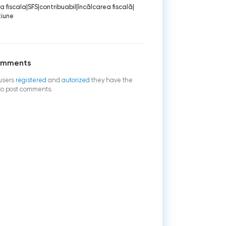
ia fiscala
|
SFS
|
contribuabil
|
încălcarea fiscală
|
tiune
omments
users
registered
and
autorized
they have the
 to post comments.