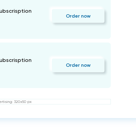
subscrisption
Order now
subscrisption
Order now
rtising: 320x50 px