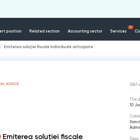
10
rt position
Related section
Accounting sector
Services
Co
Emiterea soluţiei fiscale individuale anticipate
AL ADVICE
3367
The d
10 J
Catal
Sancț
Admin
Emiterea soluţiei fiscale
Tags: