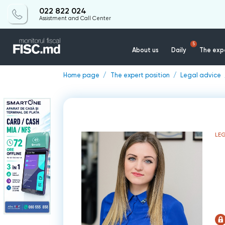
022 822 024
Assistment and Call Center
5
About us
Daily
The expe
Home page
The expert position
Legal advice
LEG