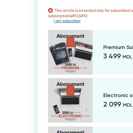
This article is intended only for subscribed 
subscription&#13;&#10;
I am subscriber
Premium Su
3 499
MDL
Electronic 
2 099
MDL