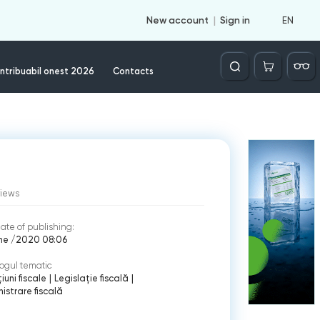
EN
New account
Sign in
Căutare
ntribuabil onest 2026
Contacts
views
ate of publishing:
une /2020 08:06
ogul tematic
iuni fiscale
|
Legislație fiscală
|
istrare fiscală