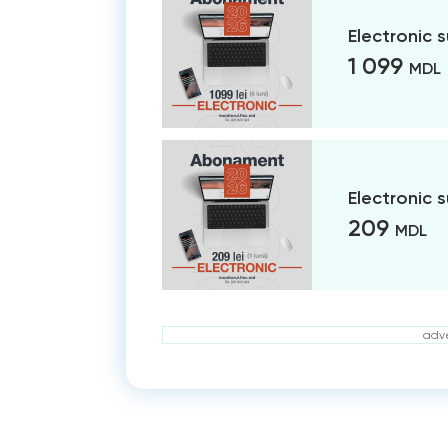
Electronic 
1 099
MDL
Electronic 
209
MDL
adve