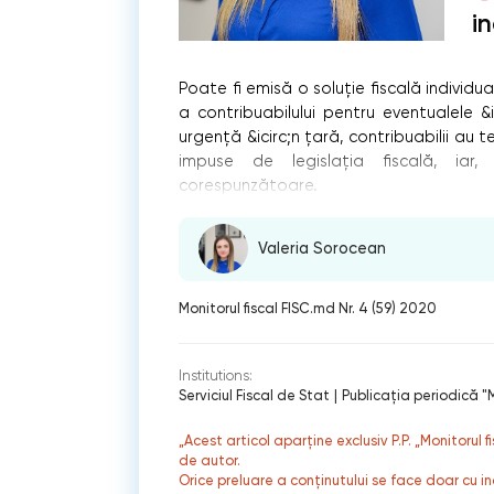
i
Poate fi emisă o soluţie fiscală individu
a contribuabilului pentru eventualele &i
urgență &icirc;n țară, contribuabilii au 
impuse de legislația fiscală, iar, 
corespunzătoare.
Valeria Sorocean
Monitorul fiscal FISC.md Nr. 4 (59) 2020
Institutions:
Serviciul Fiscal de Stat
|
Publicaţia periodică "M
„Acest articol aparține exclusiv P.P. „Monitorul 
de autor.
Orice preluare a conținutului se face doar cu in