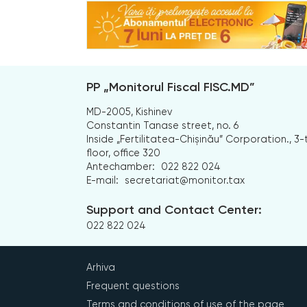
PP „Monitorul Fiscal FISC.MD”
MD-2005, Kishinev
Constantin Tanase street, no. 6
Inside „Fertilitatea-Chișinău” Corporation., 3-
floor, office 320
Antechamber:
022 822 024
E-mail:
secretariat@monitor.tax
Support and Contact Center:
022 822 024
Arhiva
Frequent questions
Terms and conditions of use of the page