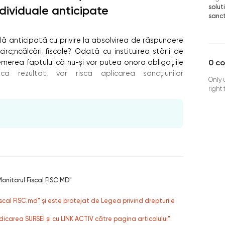
solut
ndividuale anticipate
sanc
ală anticipată cu privire la absolvirea de răspundere
circ;ncălcări fiscale? Odată cu instituirea stării de
0
c
temerea faptului că nu-și vor putea onora obligațiile
ca rezultat, vor risca aplicarea sancțiunilor
Only 
right
onitorul Fiscal FISC.MD"
fiscal FISC.md” și este protejat de Legea privind drepturile
dicarea SURSEI și cu LINK ACTIV către pagina articolului”.