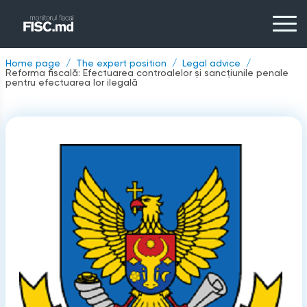
Home page
The expert position
Legal advice
Reforma fiscală: Efectuarea controalelor și sancțiunile penale
pentru efectuarea lor ilegală