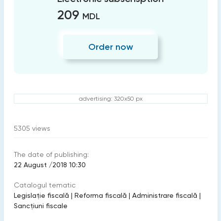
209
MDL
Order now
advertising: 320x50 px
5305
views
The date of publishing:
22 August /2018 10:30
Catalogul tematic
Legislație fiscală
|
Reforma fiscală
|
Administrare fiscală
|
Sancțiuni fiscale