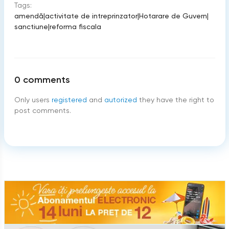
Tags:
amendă
|
activitate de intreprinzator
|
Hotarare de Guvern
|
sanctiune
|
reforma fiscala
0
comments
Only users
registered
and
autorized
they have the right to
post comments.