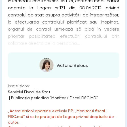
intermediul controalelor. Astfel, conform modificărilor
operate la Legea nr.131 din 08.06.2012 privind
controlul de stat asupra activității de întreprinzător,
la efectuarea controlului planificat sau inopinat,
organul de control urmează să aibă în vedere
prioritar posibilitatea efectuării controlului prin
solicitare directă de la persoana...
Victoria Belous
Institutions:
Serviciul Fiscal de Stat
|
Publicaţia periodică "Monitorul Fiscal FISC.MD"
„Acest articol aparține exclusiv P.P. „Monitorul fiscal
FISC.md” și este protejat de Legea privind drepturile de
autor.