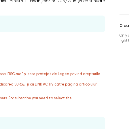
ul Ministrului Finanțelor nr. 208/2015 (în continuare
0
c
Only 
right
fiscal FISC.md” și este protejat de Legea privind drepturile
dicarea SURSEI și cu LINK ACTIV către pagina articolului”.
users. For subscribe you need to select the