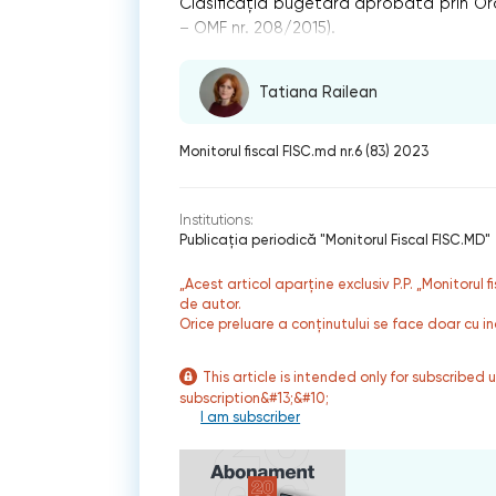
Clasificația bugetară aprobată prin Ordin
– OMF nr. 208/2015).
Tatiana Railean
Monitorul fiscal FISC.md nr.6 (83) 2023
Institutions:
Publicaţia periodică "Monitorul Fiscal FISC.MD"
„Acest articol aparține exclusiv P.P. „Monitorul 
de autor.
Orice preluare a conținutului se face doar cu in
This article is intended only for subscribed 
subscription&#13;&#10;
I am subscriber