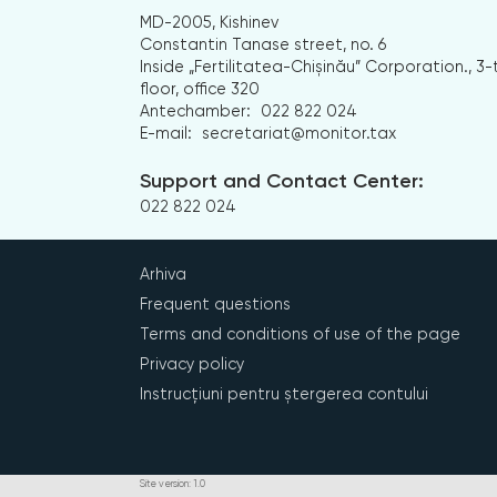
MD-2005, Kishinev
Constantin Tanase street, no. 6
Inside „Fertilitatea-Chișinău” Corporation., 3-
floor, office 320
Antechamber:
022 822 024
E-mail:
secretariat@monitor.tax
Support and Contact Center:
022 822 024
Arhiva
Frequent questions
Terms and conditions of use of the page
Privacy policy
Instrucțiuni pentru ștergerea contului
Site version: 1.0