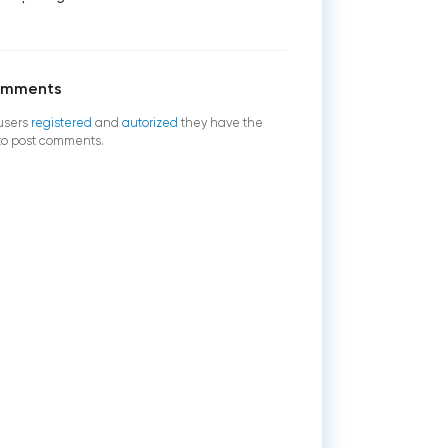
omments
users
registered
and
autorized
they have the
 to post comments.