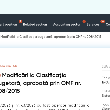
2
1
10
rt position
Related section
Accounting sector
Services
Co
Modificări la Clasificația bugetară, aprobată prin OMF nr. 208/2015
BLIC SECTOR
2885
Modificări la Clasificația
The d
ugetară, aprobată prin OMF nr.
16 O
08/2015
Catal
Siste
Tags:
 54/2023 și nr. 63/2023 au fost operate modificări la
Clasi