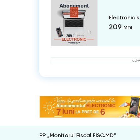
Electronic 
209
MDL
adve
PP „Monitorul Fiscal FISC.MD”