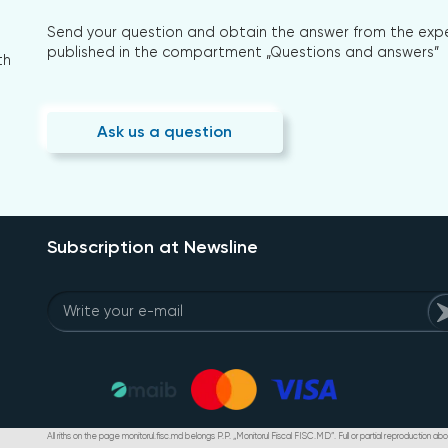
Send your question and obtain the answer from the expert
published in the compartment „Questions and answers”
th
Ask us a question
Subscription at Newsline
All riths on the page monitorul.fisc.md belongs P.P. „Monitorul Fiscal FISC.MD”. Full or partial reproduction abou