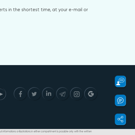
s in the shortest time, at your e-mail or
t informations or illustrations in either compartment is possible only with the written