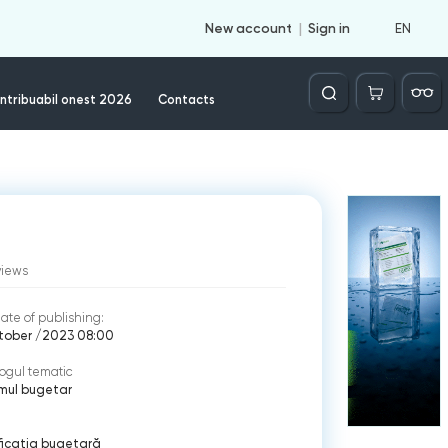
EN
New account
Sign in
Căutare
ntribuabil onest 2026
Contacts
views
ate of publishing:
ctober /2023 08:00
ogul tematic
mul bugetar
ficaţia bugetară