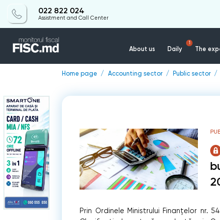
022 822 024
Assistment and Call Center
1
About us
Daily
The expe
Home page
Accounting sector
Public sector
PU
b
2
Prin Ordinele Ministrului Finanțelor nr.