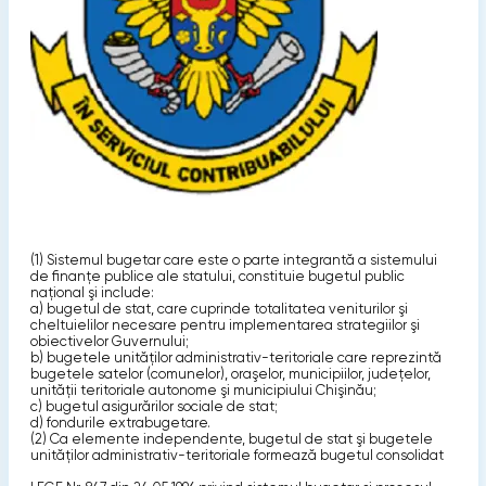
(1) Sistemul bugetar care este o parte integrantă a sistemului
de finanţe publice ale statului, constituie bugetul public
naţional şi include:
a) bugetul de stat, care cuprinde totalitatea veniturilor şi
cheltuielilor necesare pentru implementarea strategiilor şi
obiectivelor Guvernului;
b) bugetele unităţilor administrativ-teritoriale care reprezintă
bugetele satelor (comunelor), oraşelor, municipiilor, judeţelor,
unităţii teritoriale autonome şi municipiului Chişinău;
c) bugetul asigurărilor sociale de stat;
d) fondurile extrabugetare.
(2) Ca elemente independente, bugetul de stat şi bugetele
unităţilor administrativ-teritoriale formează bugetul consolidat