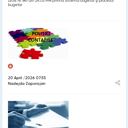
LEGE Nr. 847 din 24.05.1996 privind sistemul bugetar şi procesul
bugetar
20 April /2026 07:55
Nadejda Zaporojan