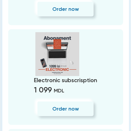
Order now
Electronic subscrisption
1 099
MDL
Order now