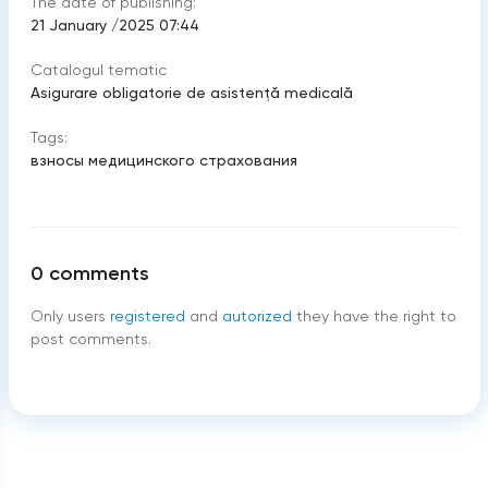
The date of publishing:
21 January /2025 07:44
Catalogul tematic
Asigurare obligatorie de asistenţă medicală
Tags:
взносы медицинского страхования
0
comments
Only users
registered
and
autorized
they have the right to
post comments.