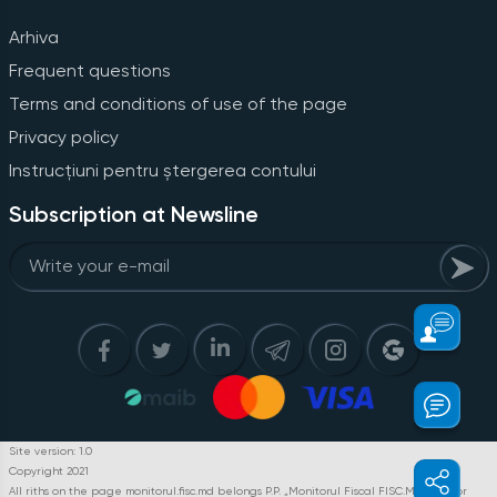
Arhiva
Frequent questions
Terms and conditions of use of the page
Privacy policy
Instrucțiuni pentru ștergerea contului
Subscription at Newsline
Site version: 1.0
Copyright 2021
All riths on the page monitorul.fisc.md belongs P.P. „Monitorul Fiscal FISC.MD”. Full or