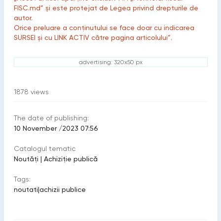
FISC.md” și este protejat de Legea privind drepturile de
autor.
Orice preluare a conținutului se face doar cu indicarea
SURSEI și cu LINK ACTIV către pagina articolului”.
advertising: 320x50 px
1878
views
The date of publishing:
10 November /2023 07:56
Catalogul tematic
Noutăți
|
Achiziţie publică
Tags:
noutati
|
achizii publice