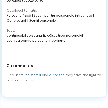
05 August /2025 07:30
Catalogul tematic
Persoana fizică
|
Scutiri pentru persoanele întreținute
|
Contribuabil
|
Scutiri personale
Tags:
contribuabil
|
persoana fizică
|
scutirea personală
|
scutirea pentru persoana întreținută
0
comments
Only users
registered
and
autorized
they have the right to
post comments.