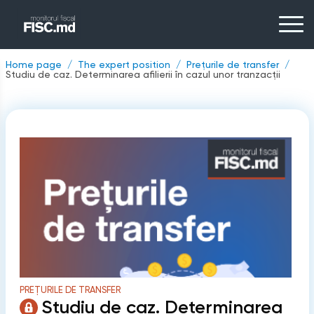
Home page
The expert position
Prețurile de transfer
Studiu de caz. Determinarea afilierii în cazul unor tranzacții
PREȚURILE DE TRANSFER
Studiu de caz. Determinarea