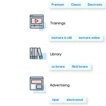
Premium
Classic
Electronic
Trainings
instruire în săli
instruire online
Library
cu livrare
fără livrare
Advertising
tipar
electronică