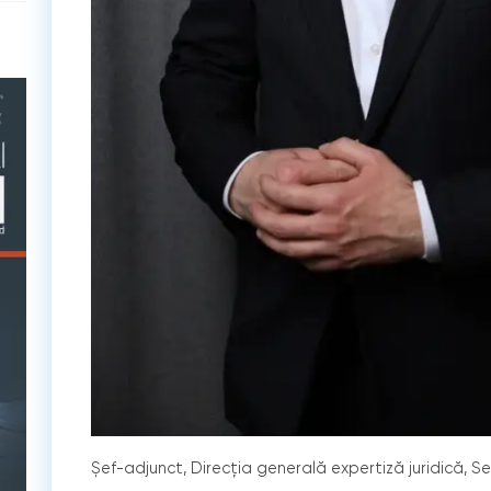
Șef-adjunct, Direcția generală expertiză juridică, Ser