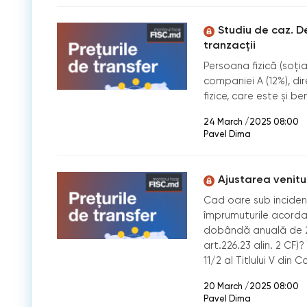
Studiu de caz. De
tranzacții
Persoana fizică (soția
companiei A (12%), di
fizice, care este și be
24 March /2025 08:00
Pavel Dima
Ajustarea venituri
Cad oare sub incidența
împrumuturile acordat
dobândă anuală de 2%
art.226.23 alin. 2 CF)
11/2 al Titlului V din C
20 March /2025 08:00
Pavel Dima