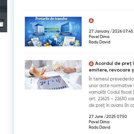
27 January /2026 07:45
Pavel Dima
Radu David
Acordul de preț î
emitere, revocare ș
În temeiul prevederil
unor acte normative (
vamală) Codul fiscal 
art. 22625 – 22630 c
de preț în avans (în c
27 June /2025 07:50
Pavel Dima
Radu David