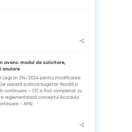
n avans: modul de solicitare,
i anulare
or Legii nr. 214/2024 pentru modificarea
ce vizează politica bugetar-fiscală și
(în continuare – CF) a fost completat cu
are reglementează conceptul Acordului
ontinuare – APA)