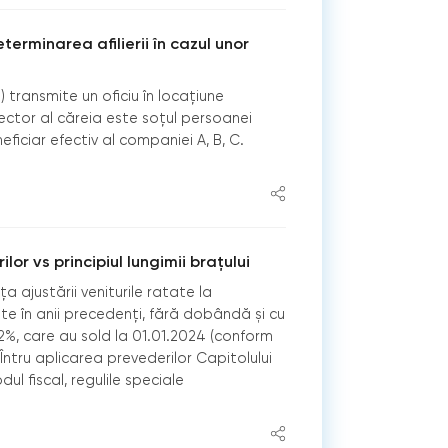
terminarea afilierii în cazul unor
) transmite un oficiu în locațiune
rector al căreia este soțul persoanei
neficiar efectiv al companiei A, B, C.
lor vs principiul lungimii brațului
 ajustării veniturile ratate la
e în anii precedenți, fără dobândă și cu
, care au sold la 01.01.2024 (conform
? Întru aplicarea prevederilor Capitolului
odul fiscal, regulile speciale