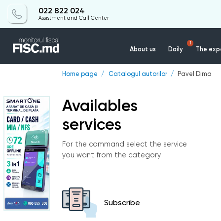
022 822 024
Assistment and Call Center
1
About us
Daily
The expe
Home page
Catalogul autorilor
Pavel Dima
Availables
services
For the command select the service
you want from the category
Subscribe