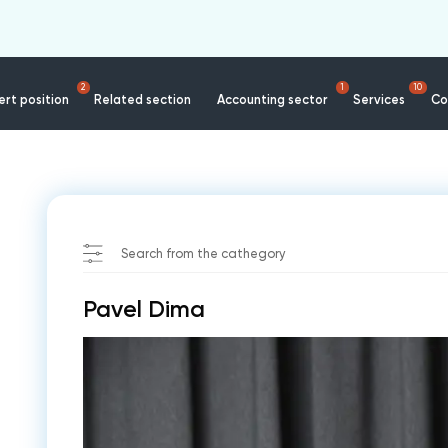
2
1
10
rt position
Related section
Accounting sector
Services
Co
Search from the cathegory
Pavel Dima