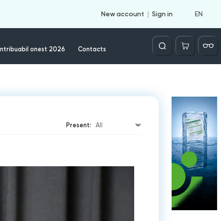
EN
New account
Sign in
Căutare
ntribuabil onest 2026
Contacts
Present: