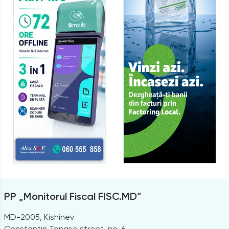
PP „Monitorul Fiscal FISC.MD”
MD-2005, Kishinev
Constantin Tanase street, no. 6