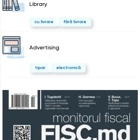
Library
cu livrare
fără livrare
Advertising
tipar
electronică