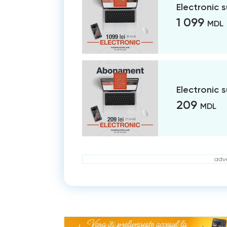
Electronic 
1 099
MDL
Electronic 
209
MDL
adve