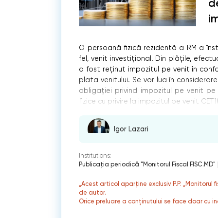
d
i
O persoană fizică rezidentă a RM a înst
fel, venit investițional. Din plățile, efe
a fost reținut impozitul pe venit în conf
plata venitului. Se vor lua în considerar
obligației privind impozitul pe venit pe
fizice cu privire la impozitul pe venit CET
Igor Lazari
Institutions:
Publicaţia periodică "Monitorul Fiscal FISC.MD"
„Acest articol aparține exclusiv P.P. „Monitorul 
de autor.
Orice preluare a conținutului se face doar cu in