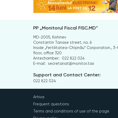
PP „Monitorul Fiscal FISC.MD”
MD-2005, Kishinev
Constantin Tanase street, no. 6
Inside „Fertilitatea-Chișinău” Corporation., 3-
floor, office 320
Antechamber:
022 822 024
E-mail:
secretariat@monitor.tax
Support and Contact Center:
022 822 024
Arhiva
Frequent questions
Terms and conditions of use of the page