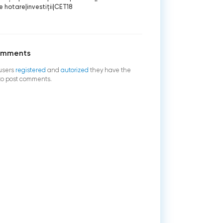
e hotare
|
investiţii
|
CET18
omments
users
registered
and
autorized
they have the
 to post comments.