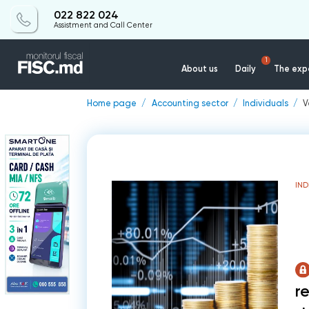
022 822 024
Assistment and Call Center
1
About us
Daily
The expe
Home page
Accounting sector
Individuals
V
IND
r