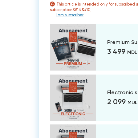
This article is intended only for subscribed 
subscription&#13;&#10;
I am subscriber
Premium Su
3 499
MDL
Electronic 
2 099
MDL