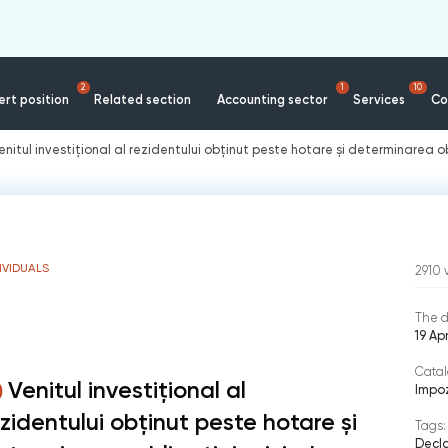
2
1
10
rt position
Related section
Accounting sector
Services
Co
enitul investițional al rezidentului obținut peste hotare și determinarea ob
IVIDUALS
2910
The d
19 Ap
Catal
Venitul investițional al
Impoz
ezidentului obținut peste hotare și
Tags:
Decla