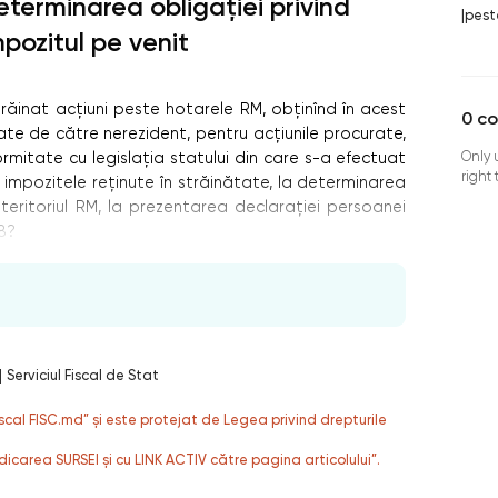
eterminarea obligației privind
|
pest
mpozitul pe venit
răinat acțiuni peste hotarele RM, obținînd în acest
0
c
ctuate de către nerezident, pentru acțiunile procurate,
Only 
ormitate cu legislația statului din care s-a efectuat
right
e impozitele reținute în străinătate, la determinarea
 teritoriul RM, la prezentarea declarației persoanei
18?
|
Serviciul Fiscal de Stat
fiscal FISC.md” și este protejat de Legea privind drepturile
dicarea SURSEI și cu LINK ACTIV către pagina articolului”.