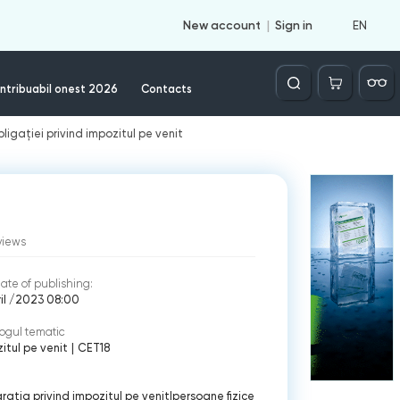
EN
New account
Sign in
Căutare
ntribuabil onest 2026
Contacts
ligației privind impozitul pe venit
views
ate of publishing:
ril /2023 08:00
ogul tematic
itul pe venit
|
CET18
rația privind impozitul pe venit
|
persoane fizice