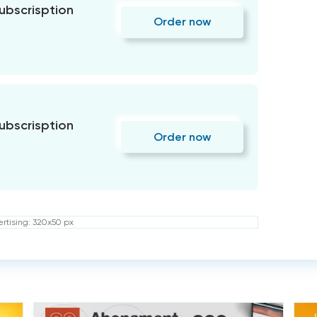
subscrisption
Order now
subscrisption
Order now
rtising: 320x50 px