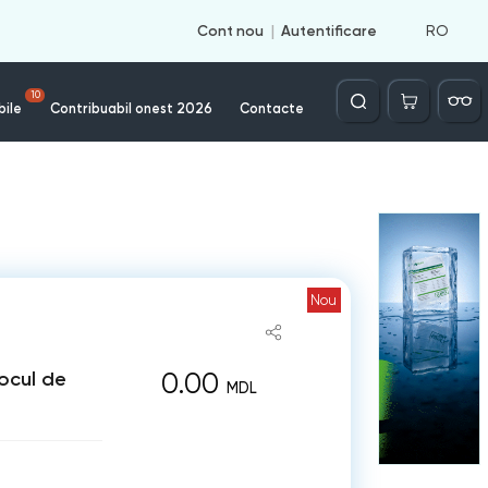
RO
Cont nou
Autentificare
Căutare
10
bile
Contribuabil onest 2026
Contacte
Nou
0.00
locul de
MDL