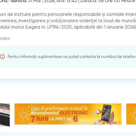
Ora/ durata:
31 Mai /2026, ora: 13:42
|
Durata:
06 Ore 00 Minute
urs de instruire pentru persoanele responsabile și comisiile inter
venirea, investigarea și soluționarea violenței la locul de munc
ului muncii (Legea nr. LP194/2025, aplicabilă din 1 ianuarie 2026)
mator:
Pentru informații suplimentare ne puteți contacta la numărul de telefon