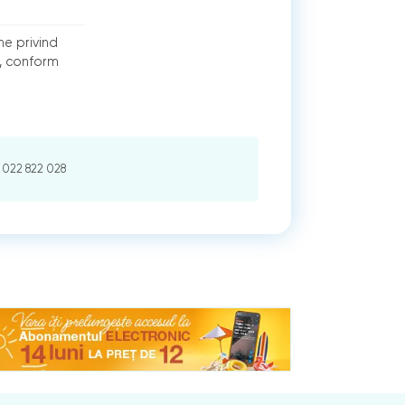
ne privind
ă, conform
022 822 028