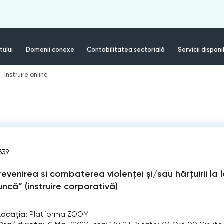
tului
Domenii conexe
Contabilitatea sectorială
Servicii disponi
Instruire online
639
revenirea si combaterea violenței și/sau hărțuirii la 
ncă” (instruire corporativă)
Locația:
Platforma ZOOM