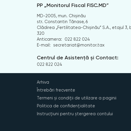
PP „Monitorul Fiscal FISC.MD”
MD-2005, mun. Chișinău
str. Constantin Tănase, 6
Clădirea „Fertilitatea-Chișinău” S.A., etajul 3, b
320
Anticamera:
022 822 024
E-mail:
secretariat@monitor.tax
Centrul de Asistență și Contact:
022 822 024
Arhiva
Întrebări frecvente
Termeni și condiții de utilizare a paginii
Politica de confidențialitate
Instrucțiuni pentru ștergerea contului