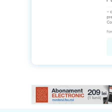
– c
pre
Cod
For