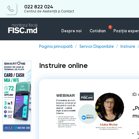
022 822 024
Centrul de Asistență și Contact
5
Despre noi
Cotidian
Poziția exper
Pagina principală
Servicii Disponibile
Instruire
Instruire online
ID:
„P
mu