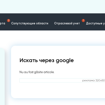
2
1
ерта
Сопутствующие области
Отраслевой учет
Доступные у
Искать через google
Nu au fost găsite articole.
реклама 320x50