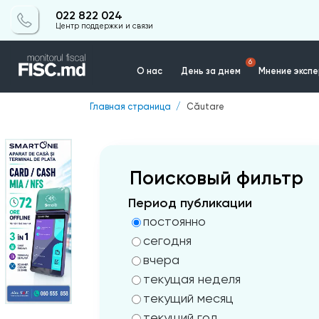
022 822 024
Центр поддержки и связи
6
О нас
День за днем
Мнение эксп
Главная страница
Căutare
Контакты
Поисковый фильтр
Период публикации
постоянно
сегодня
вчера
текущая неделя
текущий месяц
текущий год