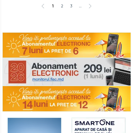
1
2
3
...