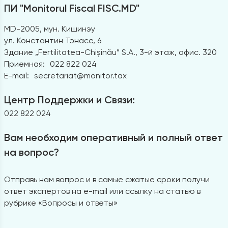
ПИ "Monitorul Fiscal FISC.MD"
MD-2005, мун. Кишинэу
ул. Константин Тэнасе, 6
Здание „Fertilitatea-Chișinău” S.A., 3-й этаж, офис. 320
Приемная:
022 822 024
E-mail:
secretariat@monitor.tax
Центр Поддержки и Связи:
022 822 024
Вам необходим оперативный и полный ответ
на вопрос?
Отправь нам вопрос и в самые сжатые сроки получи
ответ экспертов на e-mail или ссылку на статью в
рубрике «Вопросы и ответы»