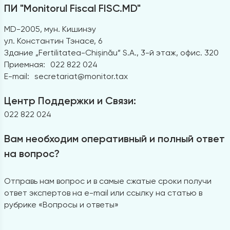
ПИ "Monitorul Fiscal FISC.MD"
MD-2005, мун. Кишинэу
ул. Константин Тэнасе, 6
Здание „Fertilitatea-Chișinău” S.A., 3-й этаж, офис. 320
Приемная:
022 822 024
E-mail:
secretariat@monitor.tax
Центр Поддержки и Связи:
022 822 024
Вам необходим оперативный и полный ответ
на вопрос?
Отправь нам вопрос и в самые сжатые сроки получи
ответ экспертов на e-mail или ссылку на статью в
рубрике «Вопросы и ответы»