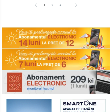
1
2
3
...