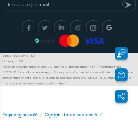
Versiunea site-lui: 1.0
Copyright 2021
Toate drepturile asupra site-ului monitorul.fisc.md aparțin P.P. „Monitorul Fiscal
FISC.MD”. Reproducerea integrală sau parțială a textelor sau a ilustrațiilor din orice
compartiment este posibilă numai cu acordul prealabil scris al publicației. Pirateria
intelectuală se pedepsește conform legii.
Pagina principală
Contabilitatea sectorială
Asociațiile de economii și împrumut
Analiza respectării normelor de prudență financiară a
Asociațiilor de economii și împrumut (Continuare. Partea I – nr. 6
(54), II – nr. 7 (55))