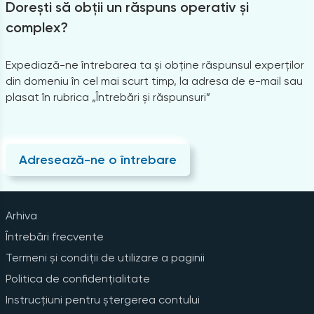
Dorești să obții un răspuns operativ și
complex?
Expediază-ne întrebarea ta și obține răspunsul experților
din domeniu în cel mai scurt timp, la adresa de e-mail sau
plasat în rubrica „Întrebări și răspunsuri”
Adresează-ne o întrebare
Arhiva
Întrebări frecvente
Termeni și condiții de utilizare a paginii
Politica de confidențialitate
Instrucțiuni pentru ștergerea contului