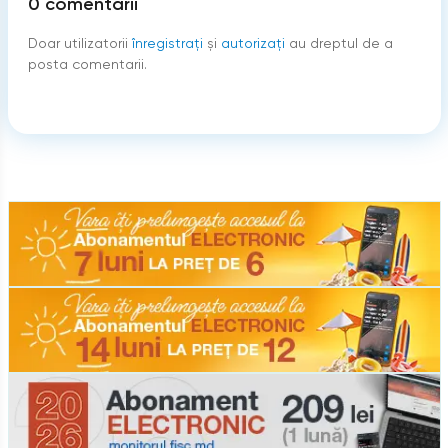
0
comentarii
Doar utilizatorii
înregistraţi
şi
autorizați
au dreptul de a
posta comentarii.