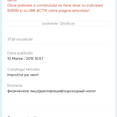
Orice preluare a conținutului se face doar cu indicarea
SURSEI și cu LINK ACTIV către pagina articolului”.
publicitate: 320x50 px
3726
vizualizări
Data publicării:
10 Martie /2015 10:57
Catalogul tematic
Impozitul pe venit
Etichete:
физическое лицо
|
декларация
|
подоходный налог