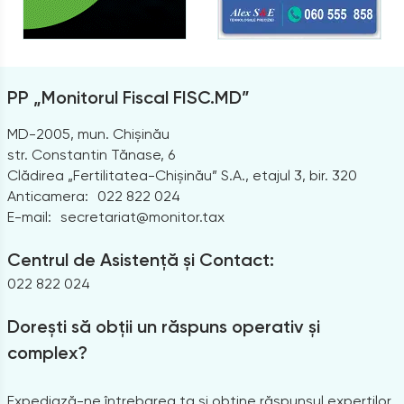
PP „Monitorul Fiscal FISC.MD”
MD-2005, mun. Chișinău
str. Constantin Tănase, 6
Clădirea „Fertilitatea-Chișinău” S.A., etajul 3, bir. 320
Anticamera:
022 822 024
E-mail:
secretariat@monitor.tax
Centrul de Asistență și Contact:
022 822 024
Dorești să obții un răspuns operativ și
complex?
Expediază-ne întrebarea ta și obține răspunsul experților