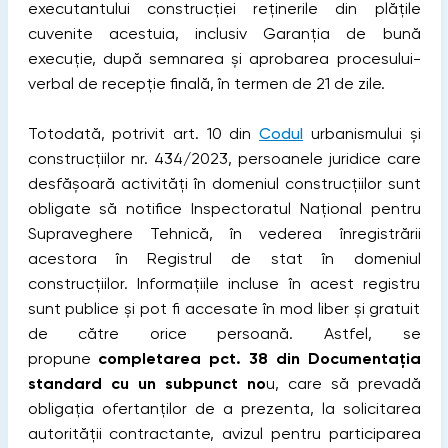
executantului construcției reținerile din plățile
cuvenite acestuia, inclusiv Garanția de bună
execuție, după semnarea și aprobarea procesului-
verbal de recepție finală, în termen de 21 de zile.
Totodată, potrivit art. 10 din
Codul
urbanismului și
construcțiilor nr. 434/2023, persoanele juridice care
desfășoară activități în domeniul construcțiilor sunt
obligate să notifice Inspectoratul Național pentru
Supraveghere Tehnică, în vederea înregistrării
acestora în Registrul de stat în domeniul
construcțiilor. Informațiile incluse în acest registru
sunt publice și pot fi accesate în mod liber și gratuit
de către orice persoană. Astfel, se
propune
completarea pct. 38 din Documentația
standard cu un subpunct no
u, care să prevadă
obligația ofertanților de a prezenta, la solicitarea
autorității contractante, avizul pentru participarea