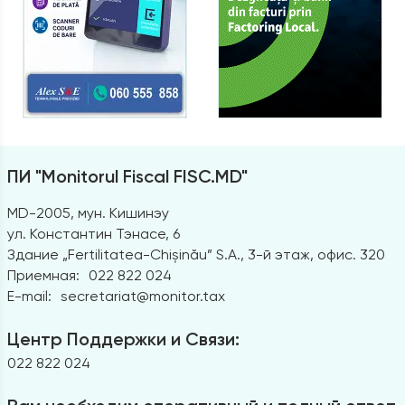
ПИ "Monitorul Fiscal FISC.MD"
MD-2005, мун. Кишинэу
ул. Константин Тэнасе, 6
Здание „Fertilitatea-Chișinău” S.A., 3-й этаж, офис. 320
Приемная:
022 822 024
E-mail:
secretariat@monitor.tax
Центр Поддержки и Связи:
022 822 024