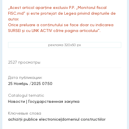
„Acest articol aparține exclusiv P.P. „Monitorul fiscal
FISC.md” și este protejat de Legea privind drepturile de
autor.
Orice preluare a conținutului se face doar cu indicarea
SURSEI și cu LINK ACTIV către pagina articolului”.
реклама 320x50 px
2527
просмотры
Дата публикации:
25 Ноябрь /2025 07:50
Catalogul tematic
Новости
|
Государственная закупка
Ключевые слова
achiziţii publice electronice
|
domeniul constructiilor