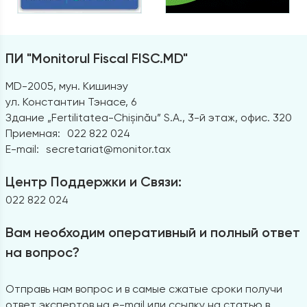
ПИ "Monitorul Fiscal FISC.MD"
MD-2005, мун. Кишинэу
ул. Константин Тэнасе, 6
Здание „Fertilitatea-Chișinău” S.A., 3-й этаж, офис. 320
Приемная:
022 822 024
E-mail:
secretariat@monitor.tax
Центр Поддержки и Связи:
022 822 024
Вам необходим оперативный и полный ответ
на вопрос?
Отправь нам вопрос и в самые сжатые сроки получи
ответ экспертов на e-mail или ссылку на статью в