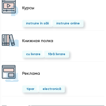
Курсы
instruire în săli
instruire online
Kнижная полка
cu livrare
fără livrare
Реклама
tipar
electronică