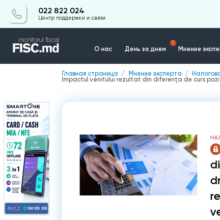
022 822 024
Центр поддержки и связи
1
О нас
День за днем
Мнение эксп
Главная страница
Мнение эксперта
Налогов
Impactul venitului rezultat din diferența de curs pozi
Контакты
НА
d
d
re
v