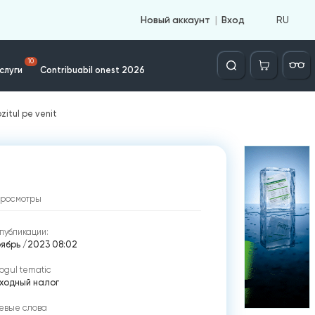
RU
Новый аккаунт
Вход
Căutare
10
слуги
Contribuabil onest 2026
zitul pe venit
просмотры
публикации:
оябрь /2023 08:02
ogul tematic
ходный налог
евые слова