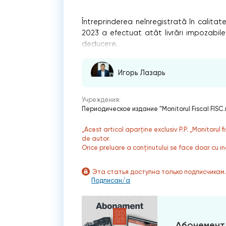
Întreprinderea neînregistrată în calitat
2023 a efectuat atât livrări impozabile
deducere.
Игорь Лазарь
Учреждения:
Периодическое издание "Monitorul Fiscal FISC
„Acest articol aparține exclusiv P.P. „Monitorul 
de autor.
Orice preluare a conținutului se face doar cu in
Эта статья доступна только подписчикам
Подписан/а
Абонемент