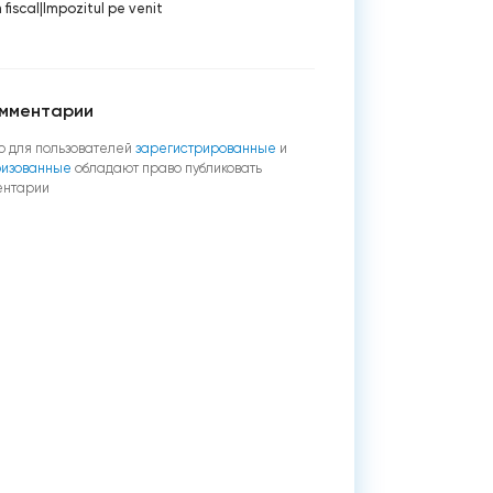
 fiscal
|
Impozitul pe venit
мментарии
о для пользователей
зарегистрированные
и
ризованные
обладают право публиковать
ентарии