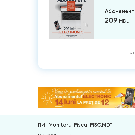
Абонемент 
209
MDL
ре
ПИ "Monitorul Fiscal FISC.MD"