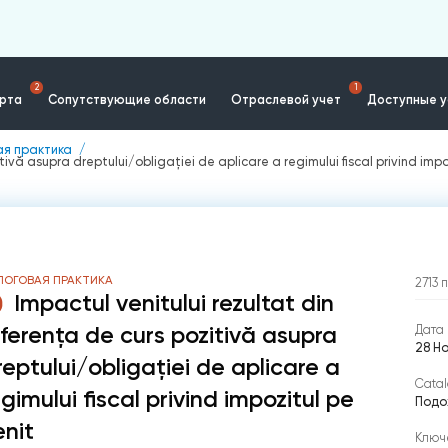
2
1
ерта
Сопутствующие области
Отраслевой учет
Доступные у
ая практика
tivă asupra dreptului/obligației de aplicare a regimului fiscal privind impo
ЛОГОВАЯ ПРАКТИКА
2713
Impactul venitului rezultat din
iferența de curs pozitivă asupra
Дата 
28 Н
reptului/obligației de aplicare a
Catal
gimului fiscal privind impozitul pe
Подо
enit
Ключ