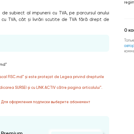
regim
e de subiect al impunerii cu TVA, pe parcursul anului
 cu TVA, cât și livrări scutite de TVA fără drept de
0
ко
Тольк
авто
комм
.md"
fiscal FISC.md” și este protejat de Legea privind drepturile
dicarea SURSEI și cu LINK ACTIV către pagina articolului”.
. Для оформления подписки выберите абонемент
 Premium