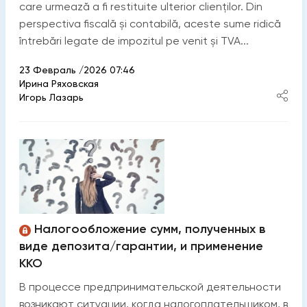
care urmează a fi restituite ulterior clienților. Din
perspectiva fiscală și contabilă, aceste sume ridică
întrebări legate de impozitul pe venit și TVA...
23 Февраль /2026 07:46
Ирина Ряховская
Игорь Лазарь
Налогообложение сумм, полученных в
виде депозита/гарантии, и применение
ККО
В процессе предпринимательской деятельности
возникают ситуации, когда налогоплательщиком, в