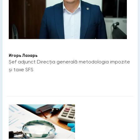
Игорь Лазарь
Șef adjunct Direcția generală metodologia impozite
și taxe SFS