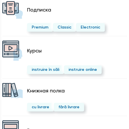
Подписка
Premium
Classic
Electronic
Курсы
instruire în săli
instruire online
Kнижная полка
cu livrare
fără livrare