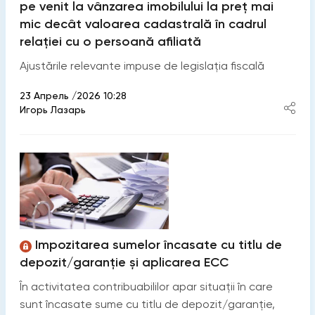
pe venit la vânzarea imobilului la preț mai
mic decât valoarea cadastrală în cadrul
relației cu o persoană afiliată
Ajustările relevante impuse de legislația fiscală
23 Апрель /2026 10:28
Игорь Лазарь
Impozitarea sumelor încasate cu titlu de
depozit/garanție și aplicarea ECC
În activitatea contribuabililor apar situații în care
sunt încasate sume cu titlu de depozit/garanție,