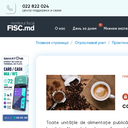
022 822 024
Центр поддержки и связи
9
О нас
День за днем
Мнение эксп
Главная страница
Отраслевой учет
Практиче
Контакты
ПР
c
Toate unităţile de alimentaţie public