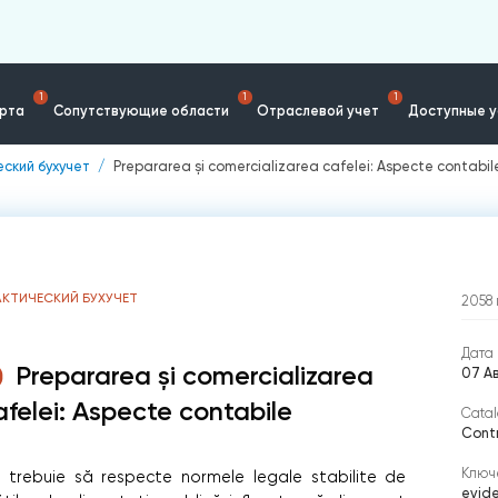
1
1
1
ерта
Сопутствующие области
Отраслевой учет
Доступные у
ский бухучет
Prepararea și comercializarea cafelei: Aspecte contabil
АКТИЧЕСКИЙ БУХУЧЕТ
2058
Дата 
Prepararea și comercializarea
07 А
afelei: Aspecte contabile
Catal
Contr
Ключ
ă trebuie să respecte normele legale stabilite de
evide