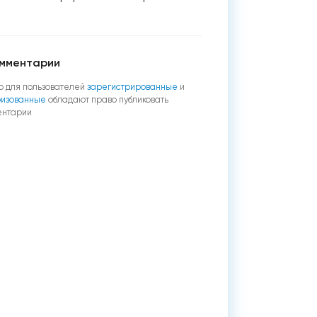
мментарии
о для пользователей
зарегистрированные
и
ризованные
обладают право публиковать
ентарии