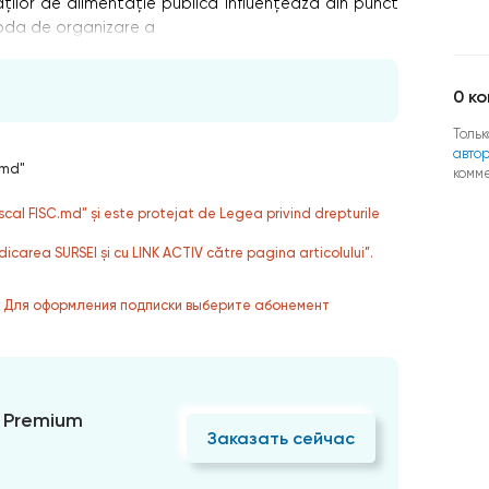
tăţilor de alimentaţie publică influenţează din punct
toda de organizare a
0
ко
Тольк
авто
.md"
комм
fiscal FISC.md” și este protejat de Legea privind drepturile
dicarea SURSEI și cu LINK ACTIV către pagina articolului”.
. Для оформления подписки выберите абонемент
 Premium
Заказать сейчас