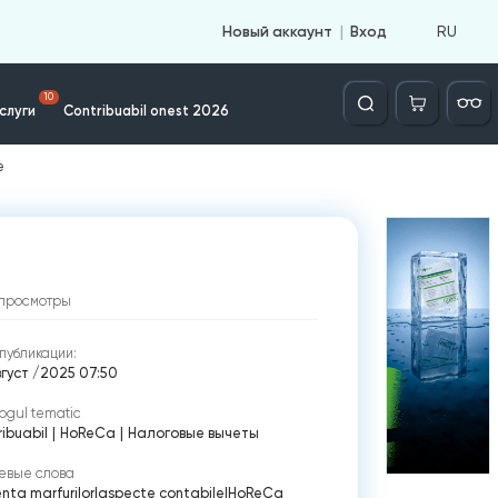
RU
Новый аккаунт
Вход
Căutare
10
слуги
Contribuabil onest 2026
e
просмотры
публикации:
вгуст /2025 07:50
ogul tematic
ibuabil
|
HoReCa
|
Налоговые вычеты
евые слова
nta marfurilor
|
aspecte contabile
|
HoReCa