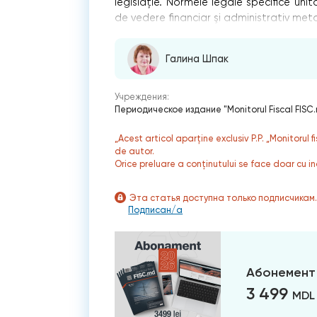
legislaţie. Normele legale specifice uni
de vedere financiar şi administrativ me
Галина Шпак
Учреждения:
Периодическое издание "Monitorul Fiscal FISC
„Acest articol aparține exclusiv P.P. „Monitorul 
de autor.
Orice preluare a conținutului se face doar cu in
Эта статья доступна только подписчикам
Подписан/а
Абонемент
3 499
MDL