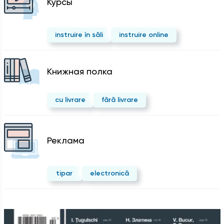
Курсы
instruire în săli
instruire online
Kнижная полка
cu livrare
fără livrare
Реклама
tipar
electronică