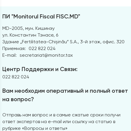
ПИ "Monitorul Fiscal FISC.MD"
MD-2005, мун. Кишинэу
ул. Константин Тэнасе, 6
Здание „Fertilitatea-Chișinău” S.A., 3-й этаж, офис. 320
Приемная:
022 822 024
E-mail:
secretariat@monitor.tax
Центр Поддержки и Связи:
022 822 024
Вам необходим оперативный и полный ответ
на вопрос?
Отправь нам вопрос и в самые сжатые сроки получи
ответ экспертов на e-mail или ссылку на статью в
рубрике «Вопросы и ответы»