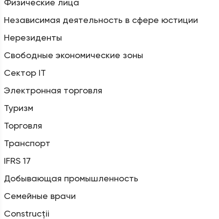
Физические лица
Независимая деятельность в сфере юстиции
Нерезиденты
Свободные экономические зоны
Сектор IT
Электронная торговля
Туризм
Торговля
Транспорт
IFRS 17
Добывающая промышленность
Семейные врачи
Construcții