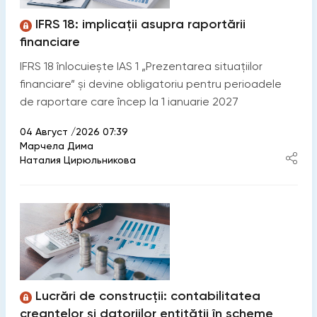
IFRS 18: implicații asupra raportării
financiare
IFRS 18 înlocuiește IAS 1 „Prezentarea situațiilor
financiare” și devine obligatoriu pentru perioadele
de raportare care încep la 1 ianuarie 2027
04 Август /2026 07:39
Марчела Дима
Наталия Цирюльникова
Lucrări de construcții: contabilitatea
creanțelor şi datoriilor entității în scheme