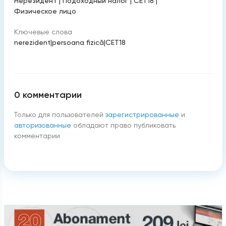
Нерезидент
|
Подоходный налог
|
CET18
|
Физическое лицо
Ключевые слова
nerezident
|
persoana fizică
|
CET18
0
комментарии
Только для пользователей
зарегистрированные
и
авторизованные
обладают право публиковать
комментарии