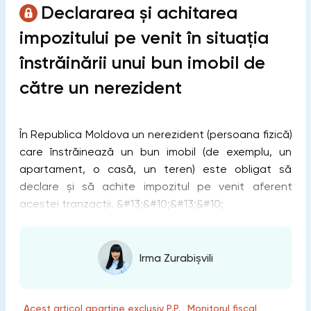
Declararea și achitarea
impozitului pe venit în situația
înstrăinării unui bun imobil de
către un nerezident
În Republica Moldova un nerezident (persoana fizică)
care înstrăinează un bun imobil (de exemplu, un
apartament, o casă, un teren) este obligat să
declare și să achite impozitul pe venit aferent
acestei tranzacții. &#13;&#10;&#13;&#10;
Irma Zurabișvili
„Acest articol aparține exclusiv P.P. „Monitorul fiscal