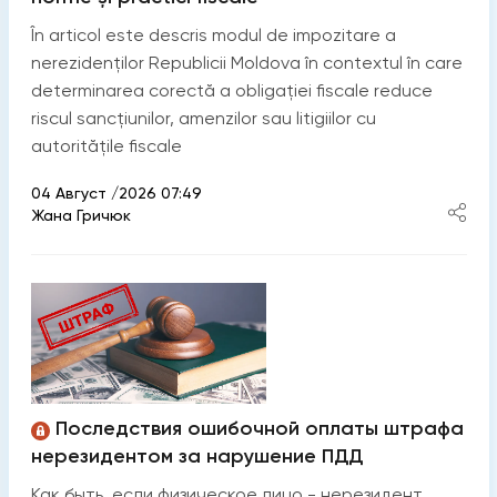
În articol este descris modul de impozitare a
nerezidenților Republicii Moldova în contextul în care
determinarea corectă a obligației fiscale reduce
riscul sancțiunilor, amenzilor sau litigiilor cu
autoritățile fiscale
04 Август /2026 07:49
Жана Гричюк
Последствия ошибочной оплаты штрафа
нерезидентом за нарушение ПДД
Как быть, если физическое лицо - нерезидент