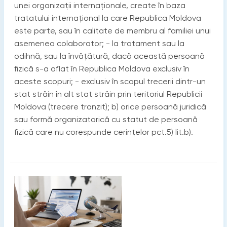
unei organizaţii internaţionale, create în baza
tratatului internaţional la care Republica Moldova
este parte, sau în calitate de membru al familiei unui
asemenea colaborator; - la tratament sau la
odihnă, sau la învăţătură, dacă această persoană
fizică s-a aflat în Republica Moldova exclusiv în
aceste scopuri; - exclusiv în scopul trecerii dintr-un
stat străin în alt stat străin prin teritoriul Republicii
Moldova (trecere tranzit); b) orice persoană juridică
sau formă organizatorică cu statut de persoană
fizică care nu corespunde cerinţelor pct.5) lit.b).