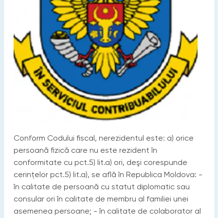
Conform Codului fiscal, nerezidentul este: a) orice
persoană fizică care nu este rezident în
conformitate cu pct.5) lit.a) ori, deşi corespunde
cerinţelor pct.5) lit.a), se află în Republica Moldova: -
în calitate de persoană cu statut diplomatic sau
consular ori în calitate de membru al familiei unei
asemenea persoane; - în calitate de colaborator al