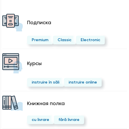
Подписка
Premium
Classic
Electronic
Курсы
instruire în săli
instruire online
Kнижная полка
cu livrare
fără livrare