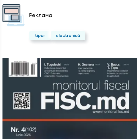
Реклама
tipar
electronică