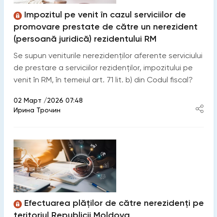
Impozitul pe venit în cazul serviciilor de
promovare prestate de către un nerezident
(persoană juridică) rezidentului RM
Se supun veniturile nerezidenților aferente serviciului
de prestare a serviciilor rezidenților, impozitului pe
venit în RM, în temeiul art. 71 lit. b) din Codul fiscal?
02 Март /2026 07:48
Ирина Трочин
Efectuarea plăților de către nerezidenți pe
teritoriul Republicii Moldova