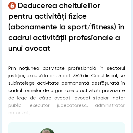
Deducerea cheltuielilor
pentru activități fizice
(abonamente la sport/fitness) în
cadrul activității profesionale a
unui avocat
Prin noțiunea activitate profesională în sectorul
justiției, expusă la art. 5 pct. 362) din Codul fiscal, se
subînțelege activitate permanentă desfăşurată în
cadrul formelor de organizare a activității prevăzute
de lege de către avocat, avocat-stagiar, notar
public, executor judecătoresc, administrator
autorizat,