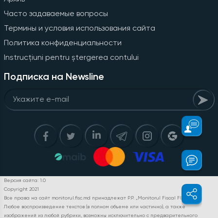
Часто задаваемые вопросы
Термины и условия использования сайта
Политика конфиденциальности
Instrucțiuni pentru ștergerea contului
Подписка на Newsline
Версия сайта: 1.0
Copyright 2021
Все права на сайт monitorul.fisc.md принадлежат P.P. „Monitorul Fiscal FISC.MD”.
Любое воспроизведение текстов (в полном объеме или частично), а также
изображений из любой рубрики, возможны исключительно с предварительного