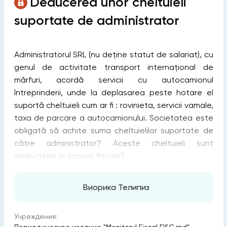
Deducerea unor cheltuieli
suportate de administrator
Administratorul SRL (nu deține statut de salariat), cu
genul de activitate transport internațional de
mărfuri, acordă servicii cu autocamionul
întreprinderii, unde la deplasarea peste hotare el
suportă cheltuieli cum ar fi : rovinieta, servicii vamale,
taxa de parcare a autocamionului. Societatea este
obligată să achite suma cheltuielilor suportate de
către administrator? Aceste cheltuieli sunt
deductibile în scopuri fiscale?
Виорика Телипиз
Учреждения: