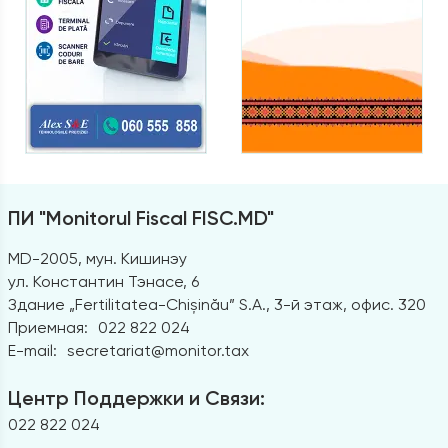
ПИ "Monitorul Fiscal FISC.MD"
MD-2005, мун. Кишинэу
ул. Константин Тэнасе, 6
Здание „Fertilitatea-Chișinău” S.A., 3-й этаж, офис. 320
Приемная:
022 822 024
E-mail:
secretariat@monitor.tax
Центр Поддержки и Связи:
022 822 024