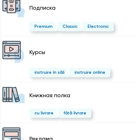
Подписка
Premium
Classic
Electronic
Курсы
instruire în săli
instruire online
Kнижная полка
cu livrare
fără livrare
Реклама