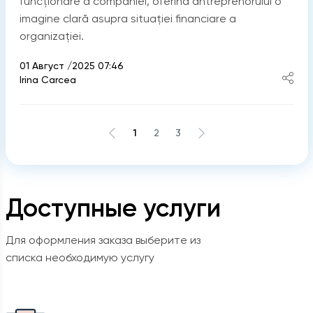
funcționare a companiei, oferind antreprenorului o
imagine clară asupra situației financiare a
organizației.
01 Август /2025 07:46
Irina Carcea
1
2
3
Доступные услуги
Для оформления заказа выберите из
списка необходимую услугу