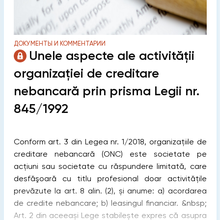
ДОКУМЕНТЫ И КОММЕНТАРИИ
Unele aspecte ale activității
organizației de creditare
nebancară prin prisma Legii nr.
845/1992
Conform art. 3 din Legea nr. 1/2018, organizaţiile de
creditare nebancară (ONC) este societate pe
acţiuni sau societate cu răspundere limitată, care
desfăşoară cu titlu profesional doar activităţile
prevăzute la art. 8 alin. (2), și anume: a) acordarea
de credite nebancare; b) leasingul financiar. &nbsp;
Art. 2 din aceeași Lege stabilește expres că asupra