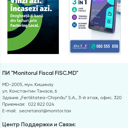
ПИ "Monitorul Fiscal FISC.MD"
MD-2005, мун. Кишинэу
ул. Константин Тэнасе, 6
Здание „Fertilitatea-Chișinău” S.A., 3-й этаж, офис. 320
Приемная:
022 822 024
E-mail:
secretariat@monitor.tax
Центр Поддержки и Связи: