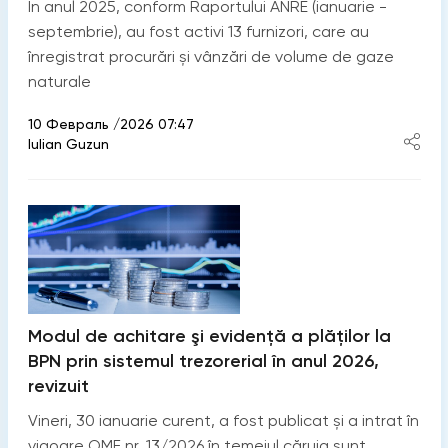
În anul 2025, conform Raportului ANRE (ianuarie -
septembrie), au fost activi 13 furnizori, care au
înregistrat procurări și vânzări de volume de gaze
naturale
10 Февраль /2026 07:47
Iulian Guzun
Modul de achitare şi evidență a plăților la
BPN prin sistemul trezorerial în anul 2026,
revizuit
Vineri, 30 ianuarie curent, a fost publicat și a intrat în
vigoare OMF nr. 13/2026 în temeiul căruia sunt