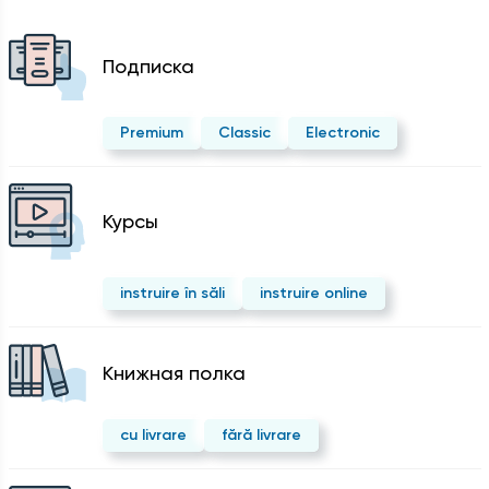
Подписка
Premium
Classic
Electronic
Курсы
instruire în săli
instruire online
Kнижная полка
cu livrare
fără livrare