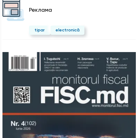
Реклама
tipar
electronică