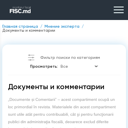
Главная страница
Мнение эксперта
Документы и комментарии
Фильтр поиски по категориям
Просмотреть:
Документы и комментарии
„Documente și Comentarii” – acest compartiment ocupă un
loc primordial în revista. Materialele din acest compartiment
sunt utile atât pentru contribuabili, cât şi pentru funcţionarii
publici din administraţia fiscală, deoarece exclud diferite